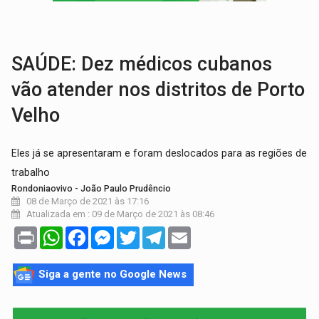
MATERIAL:
Brasil tem grandes reservas de urânio, mas produz pouco e impo
VÍDEO:
Serpente capturada na fábrica da Coca-Cola é devolvid
SAÚDE: Dez médicos cubanos
vão atender nos distritos de Porto
Velho
Eles já se apresentaram e foram deslocados para as regiões de
trabalho
Rondoniaovivo - João Paulo Prudêncio
08 de Março de 2021 às 17:16
Atualizada em : 09 de Março de 2021 às 08:46
Print
WhatsApp
Facebook
Messenger
Twitter
Telegram
Email
Siga a gente no Google News