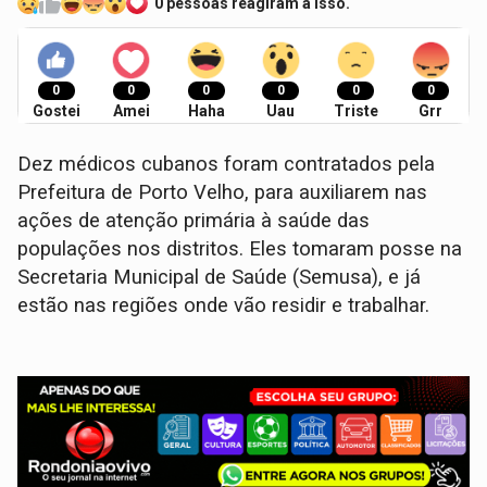
0 pessoas reagiram a isso.
0
0
0
0
0
0
Gostei
Amei
Haha
Uau
Triste
Grr
Dez médicos cubanos foram contratados pela
Prefeitura de Porto Velho, para auxiliarem nas
ações de atenção primária à saúde das
populações nos distritos. Eles tomaram posse na
Secretaria Municipal de Saúde (Semusa), e já
estão nas regiões onde vão residir e trabalhar.