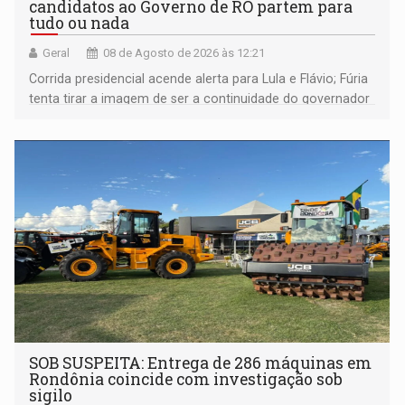
candidatos ao Governo de RO partem para
tudo ou nada
Geral
08 de Agosto de 2026 às 12:21
Corrida presidencial acende alerta para Lula e Flávio; Fúria
tenta tirar a imagem de ser a continuidade do governador
Marcos Rocha; ex-prefeito Hildon Chaves parece ainda
não ter entrado no modo eleição; ABAV faz evento em
Porto Velho
SOB SUSPEITA: Entrega de 286 máquinas em
Rondônia coincide com investigação sob
sigilo