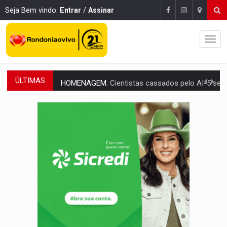
Seja Bem vindo.
Entrar
/
Assinar
ÚLTIMAS
HOMENAGEM:
Cientistas cassados pelo AI-5 se tornam pesquisadores emér
VÍDEO:
Líder religioso é preso por abusar de fiéis sob pretexto de 'pro
LEVANTAMENTO:
Brasil tem uma história marcada por guerras, revoltas e con
LAMENTÁVEL:
Mulher é encontrada morta dentro de residência e
'XANDY DO MOTOCROSS':
Pai morre em acidente na BR-364 duas semanas após condena
PESO DO VOTO:
Cinco maiores colégios eleitorais concentram 53,7% dos v
COLUNA SEMANAL:
Largada foi dada e candidatos ao Governo de RO partem 
SOB SUSPEITA:
Entrega de 286 máquinas em Rondônia coincide com investig