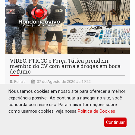
VÍDEO: FTICCO e Força Tática prendem
membro do CV com arma e drogas em boca
de fumo
Polícia
07 de Agosto de 2026 às 19:22
Prisão foi resultado de um trabalho minucioso de
Nós usamos cookies em nosso site para oferecer a melhor
levantamento de inteligência policial
experiência possível. Ao continuar a navegar no site, você
concorda com esse uso. Para mais informações sobre
como usamos cookies, veja nossa
Política de Cookies
Continuar