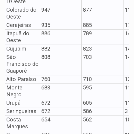
D’Oeste
Colorado do
947
877
11
Oeste
Cerejeiras
935
885
17
Itapuã do
886
789
14
Oeste
Cujubim
882
823
14
São
808
703
14
Francisco do
Guaporé
Alto Paraíso
760
710
12
Monte
683
595
11
Negro
Urupá
672
605
11
Seringueiras
672
586
3
Costa
654
562
10
Marques