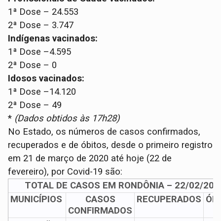
1ª Dose – 24.553
2ª Dose – 3.747
Indígenas vacinados:
1ª Dose –4.595
2ª Dose – 0
Idosos vacinados:
1ª Dose –14.120
2ª Dose – 49
*
(Dados obtidos às 17h28)
No Estado, os números de casos confirmados,
recuperados e de óbitos, desde o primeiro registro
em 21 de março de 2020 até hoje (22 de
fevereiro), por Covid-19 são:
TOTAL DE CASOS EM RONDÔNIA – 22/02/202
MUNICÍPIOS
CASOS
RECUPERADOS
ÓB
CONFIRMADOS