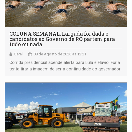
COLUNA SEMANAL: Largada foi dada e
candidatos ao Governo de RO partem para
tudo ou nada
Geral
08 de Agosto de 2026 às 12:21
Corrida presidencial acende alerta para Lula e Flávio; Fúria
tenta tirar a imagem de ser a continuidade do governador
Marcos Rocha; ex-prefeito Hildon Chaves parece ainda
não ter entrado no modo eleição; ABAV faz evento em
Porto Velho