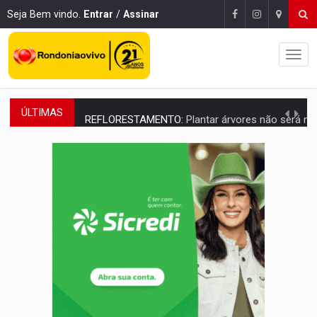
Seja Bem vindo.
Entrar
/
Assinar
ÚLTIMAS
REFLORESTAMENTO:
Plantar árvores não será mais suficiente para comprov
OVNIS NA LUA:
Cientistas alertam para possível base secreta no satélite n
ACABOU COM PEUGEOT:
Incêndio destrói carro que era rebocado para oficina no
VÍDEO:
Ladrão é filmado furtando moto na frente do bar 
BOLSAS DE PESQUISA:
Iniciativa Amazônia+10 lança chamada para fortalecer cadeia
MATERIAL:
Brasil tem grandes reservas de urânio, mas produz pouco e impo
VÍDEO:
Serpente capturada na fábrica da Coca-Cola é devolvid
HOMENAGEM:
Cientistas cassados pelo AI-5 se tornam pesquisadores emér