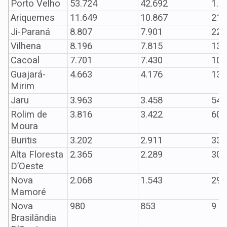
Porto Velho
53.724
42.692
1.2
Ariquemes
11.649
10.867
210
Ji-Paraná
8.807
7.901
226
Vilhena
8.196
7.815
134
Cacoal
7.701
7.430
102
Guajará-
4.663
4.176
138
Mirim
Jaru
3.963
3.458
54
Rolim de
3.816
3.422
60
Moura
Buritis
3.202
2.911
33
Alta Floresta
2.365
2.289
30
D’Oeste
Nova
2.068
1.543
29
Mamoré
Nova
980
853
9
Brasilândia