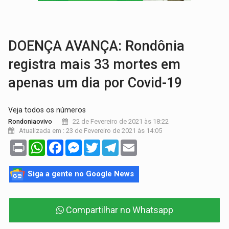
VÍDEO:
Perseguição é registrada no shopping após colombiana furtar ce
LUDOPATIA:
Apostas online começam a afetar produtividade e rotina
DOENÇA AVANÇA: Rondônia
registra mais 33 mortes em
apenas um dia por Covid-19
Veja todos os números
22 de Fevereiro de 2021 às 18:22
Rondoniaovivo
Atualizada em : 23 de Fevereiro de 2021 às 14:05
Print
WhatsApp
Facebook
Messenger
Twitter
Telegram
Email
Siga a gente no Google News
Compartilhar no Whatsapp