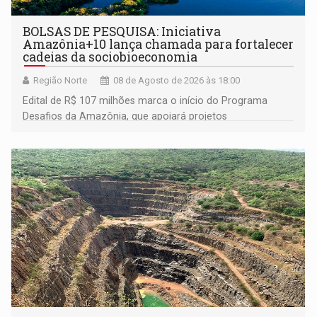
BOLSAS DE PESQUISA: Iniciativa
Amazônia+10 lança chamada para fortalecer
cadeias da sociobioeconomia
Região Norte
08 de Agosto de 2026 às 18:00
Edital de R$ 107 milhões marca o início do Programa
Desafios da Amazônia, que apoiará projetos
desenvolvidos por redes de pesquisa e inovação. A
submissão de pré-propostas poderá ser feita até 1º de
setembro