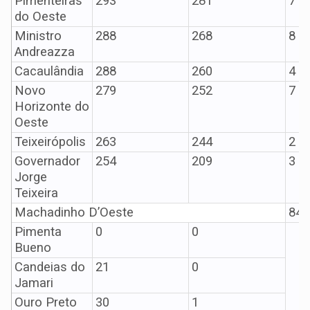
Pimenteiras
293
281
7
do Oeste
Ministro
288
268
8
Andreazza
Cacaulândia
288
260
4
Novo
279
252
7
Horizonte do
Oeste
Teixeirópolis
263
244
2
Governador
254
209
3
Jorge
Teixeira
Machadinho D’Oeste
84
Pimenta
0
0
Bueno
Candeias do
21
0
Jamari
Ouro Preto
30
1