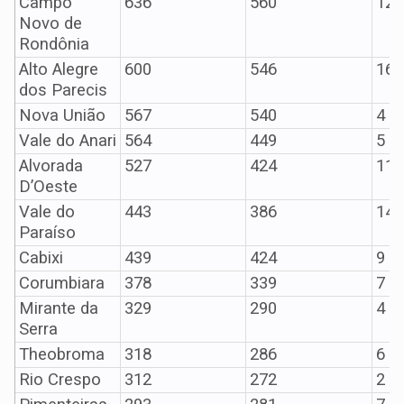
Campo
636
560
12
Novo de
Rondônia
Alto Alegre
600
546
16
dos Parecis
Nova União
567
540
4
Vale do Anari
564
449
5
Alvorada
527
424
11
D’Oeste
Vale do
443
386
14
Paraíso
Cabixi
439
424
9
Corumbiara
378
339
7
Mirante da
329
290
4
Serra
Theobroma
318
286
6
Rio Crespo
312
272
2