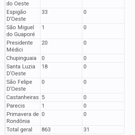
do Oeste
Espigão
33
0
D’Oeste
São Miguel
1
0
do Guaporé
Presidente
20
0
Médici
Chupinguaia
0
0
Santa Luzia
18
0
D’Oeste
São Felipe
0
0
D’Oeste
Castanheiras
5
0
Parecis
1
0
Primavera de
0
0
Rondônia
Total geral
863
31