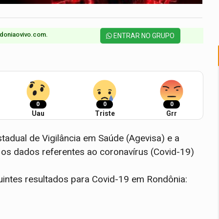
doniaovivo.com.​
ENTRAR NO GRUPO
0
0
0
Uau
Triste
Grr
adual de Vigilância em Saúde (Agevisa) e a
 os dados referentes ao coronavírus (Covid-19)
intes resultados para Covid-19 em Rondônia: