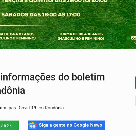
dez mortos em cinco dias na Bolívia
 de multivacinação para crianças e adolescentes
der faccionados que atacaram provedores de internet
ntra o Crime apreende quase meia tonelada de maconha
rantir água potável para comunidades do Baixo Madeira
e não conseguiram em anos na educação de Porto Velho
informações do boletim
ndônia
ados para Covid-19 em Rondônia:
Siga a gente no Google News
 via