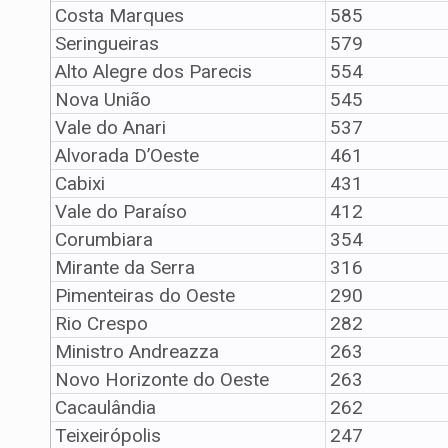
Costa Marques
585
Seringueiras
579
Alto Alegre dos Parecis
554
Nova União
545
Vale do Anari
537
Alvorada D’Oeste
461
Cabixi
431
Vale do Paraíso
412
Corumbiara
354
Mirante da Serra
316
Pimenteiras do Oeste
290
Rio Crespo
282
Ministro Andreazza
263
Novo Horizonte do Oeste
263
Cacaulândia
262
Teixeirópolis
247