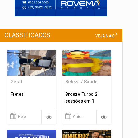
CLASSIFICADOS
VEJA MAIS
Geral
Beleza / Saúde
Fretes
Bronze Turbo 2
sessões em 1
Hoje
Ontem