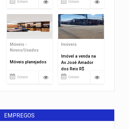
Ontem
Ontem
Móveis -
Imóveis
Novos/Usados
Imóvel a venda na
Móveis planejados
Av.José Amador
dos Reis R$
1.400.000
Ontem
Ontem
EMPREGOS