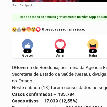
Foto: Divulgação
Receba todas as notícias gratuitamente no WhatsApp do Ron
0 pessoas reagiram a isso.
0
0
0
Gostei
Amei
Haha
OGoverno de Rondônia, por meio da Agência Est
Secretaria de Estado da Saúde (Sesau), divulga
no Estado.
Neste sábado (13) foram consolidados os segu
Casos confirmados – 135.784
Casos ativos – 17.039 (12,55%)