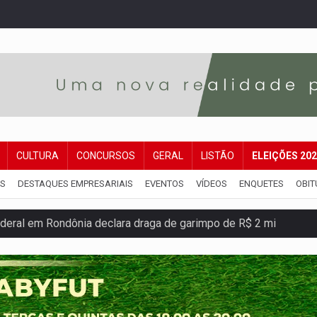
CULTURA
CONCURSOS
GERAL
LISTÃO
ELEIÇÕES 20
IS
DESTAQUES EMPRESARIAIS
EVENTOS
VÍDEOS
ENQUETES
OBIT
deral em Rondônia declara draga de garimpo de R$ 2 mi
m mercúrio em estepe, ouro e arma
s iniciais do ensino fundamental em Rondônia
ida ao Senado as contas ficaram mais difíceis