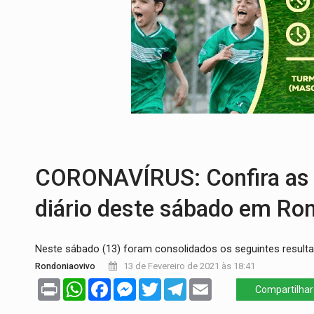
CH4C1NA:
Disputa entre PCC e CV deixa 
IMUNIZAÇÃO:
Prefeitura inicia campanha
QUIRINUS:
Draco faz operação para pren
TRAFICANTE PRESO:
Operação Brasil Co
SUPER EL NIÑO:
Trabalho inédito vai ga
EM 18 MESES:
Léo Moraes entrega o qu
CORONAVÍRUS: Confira as 
diário deste sábado em Ro
Neste sábado (13) foram consolidados os seguintes result
Rondoniaovivo
13 de Fevereiro de 2021 às 18:41
Print
WhatsApp
Facebook
Messenger
Twitter
Telegram
Email
Compartilhar