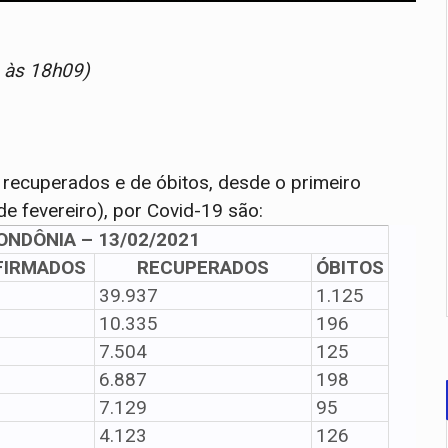
 às 18h09)
recuperados e de óbitos, desde o primeiro
e fevereiro), por Covid-19 são:
ONDÔNIA – 13/02/2021
FIRMADOS
RECUPERADOS
ÓBITOS
39.937
1.125
10.335
196
7.504
125
6.887
198
7.129
95
4.123
126