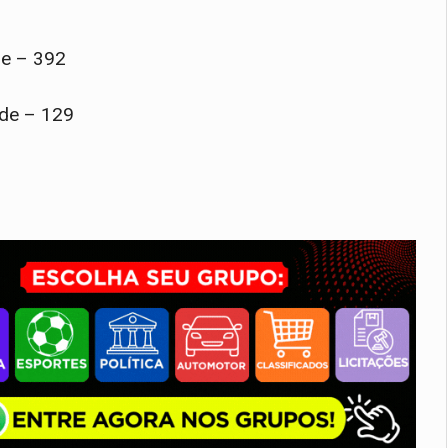
de – 392
úde – 129