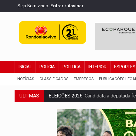
Seja Bem vindo.
Entrar
/
Assinar
INICIAL
POLÍCIA
POLÍTICA
INTERIOR
ESPORTES
NOTÍCIAS
CLASSIFICADOS
EMPREGOS
PUBLICAÇÕES LEGA
ELEIÇÕES 2026:
Candidata a deputada fe
ÚLTIMAS
VÍDEO:
Casal de garimpeiros é preso co
EDUCAÇÃO BÁSICA:
Ideb avança nos ano
CONTA DIFÍCIL:
Com as novidades na corr