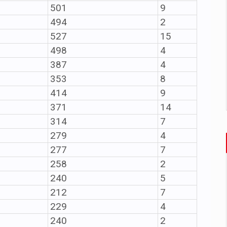
501
9
494
2
527
15
498
4
387
4
353
8
414
9
371
14
314
7
279
4
277
7
258
2
240
5
212
7
229
4
240
2