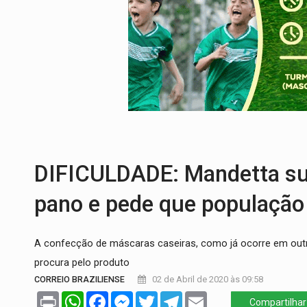
Publicação Legal:
CONVOCAÇÃO DAS ELE
RO EMPREENDEDORA:
2ª edição da feir
FORTALECIMENTO:
Contratação de novos
VÍDEO:
Condutor de carro avança cruzame
'OS OLHOS DO BRASIL':
Emanuel Neri tr
INCLUSÃO:
APAE Porto Velho abre inscr
DIFICULDADE: Mandetta su
pano e pede que população
A confecção de máscaras caseiras, como já ocorre em outro
procura pelo produto
CORREIO BRAZILIENSE
02 de Abril de 2020 às 09:58
Print
WhatsApp
Facebook
Messenger
Twitter
Telegram
Email
Compartilhar