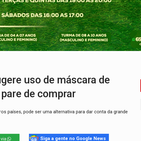
IÇÕES: SEATER/RO
a começa nesta quinta-feira (6) no Espaço Alternativo
 servidores reforça equipes do Cad Único nos Cras de PVH
nto e deixa motociclista com fratura
ansforma indignação e esperança em rock no seu novo single
ições para taekwondo
gere uso de máscara de
 pare de comprar
s países, pode ser uma alternativa para dar conta da grande
Siga a gente no Google News
 via