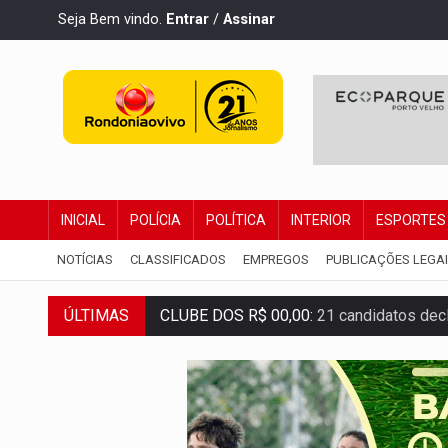
Seja Bem vindo.
Entrar
/
Assinar
INICIAL
POLÍCIA
POLÍTICA
INTERIOR
ESPORTES
NOTÍCIAS
CLASSIFICADOS
EMPREGOS
PUBLICAÇÕES LEGA
ÚLTIMAS
CLUBE DOS R$ 00,00:
21 candidatos dec
INTERIOR:
Ouro Preto do Oeste realiza 
DESENVOLVIMENTO:
Ideb avança nos an
VULGO 'UNIÃO':
Chefe de facção criminos