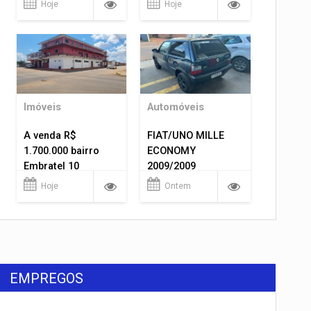
Hoje
Hoje
Imóveis
Automóveis
A venda R$
FIAT/UNO MILLE
1.700.000 bairro
ECONOMY
Embratel 10
2009/2009
apartamentos!
Hoje
Ontem
EMPREGOS