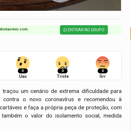
doniaovivo.com.​
ENTRAR NO GRUPO
0
0
0
Uau
Triste
Grr
, traçou um cenário de extrema dificuldade para
o contra o novo coronavírus e recomendou à
artáveis e faça a própria peça de proteção, com
 também o valor do isolamento social, medida