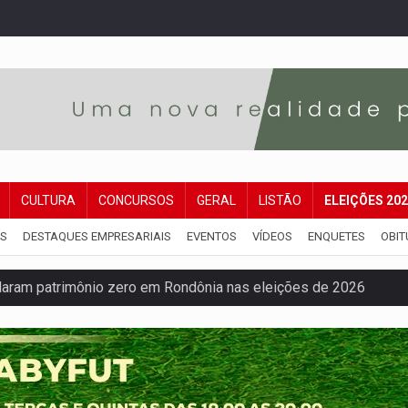
CULTURA
CONCURSOS
GERAL
LISTÃO
ELEIÇÕES 20
IS
DESTAQUES EMPRESARIAIS
EVENTOS
VÍDEOS
ENQUETES
OBIT
laram patrimônio zero em Rondônia nas eleições de 2026
Cavalgada da Expo Show Norte neste sábado
os iniciais do ensino fundamental em Rondônia
a é preso durante operação policial