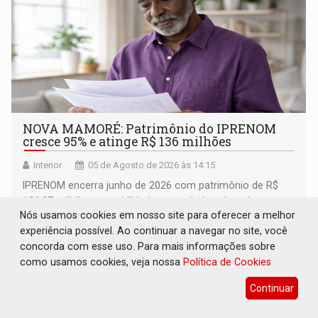
NOVA MAMORÉ: Patrimônio do IPRENOM
cresce 95% e atinge R$ 136 milhões
Interior
05 de Agosto de 2026 às 14:15
IPRENOM encerra junho de 2026 com patrimônio de R$
136,27 milhões, rentabilidade acumulada acima da meta
Nós usamos cookies em nosso site para oferecer a melhor
atuarial e trajetória consistente de crescimento
experiência possível. Ao continuar a navegar no site, você
concorda com esse uso. Para mais informações sobre
como usamos cookies, veja nossa
Política de Cookies
Continuar