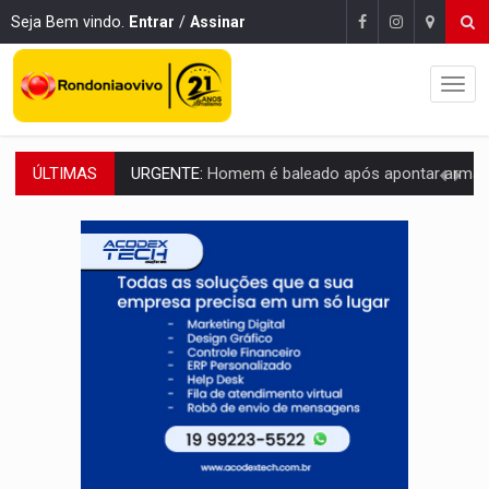
Seja Bem vindo.
Entrar
/
Assinar
ÚLTIMAS
URGENTE:
Homem é baleado após apontar arma para eq
GRAVE:
Homem é esfaqueado no peito durante briga ent
VÍDEO:
Denarc e Receita Federal apreendem 12 kg de skunk e arma que iam
OPERAÇÃO DA PC:
Membros do CV são presos com armas e drogas após c
ENTRADA GRATUITA:
Espetáculo As Marias Somos Nós será apresen
VÍDEO:
Três são presos após furto de motocicleta em frente
CELEBRAÇÃO:
Cerejeiras completa 43 anos de emancipação com progra
SAÚDE:
Anvisa desmente boato sobre presença de plástico ou petr