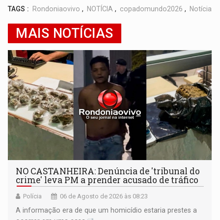
TAGS :
Rondoniaovivo
,
NOTÍCIA
,
copadomundo2026
,
Notícia
MAIS NOTÍCIAS
NO CASTANHEIRA: ​Denúncia de 'tribunal do
crime' leva PM a prender acusado de tráfico
Polícia
06 de Agosto de 2026 às 08:23
A informação era de que um homicídio estaria prestes a