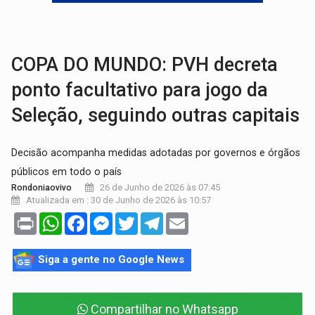
NO CASTANHEIRA:
Denúncia de 'tribunal do crime' leva PM a prender ac
NO FLAGRA:
'Churrasco' e comparsas do CV são presos com moto furtad
COPA DO MUNDO: PVH decreta
ponto facultativo para jogo da
Seleção, seguindo outras capitais
Decisão acompanha medidas adotadas por governos e órgãos
públicos em todo o país
26 de Junho de 2026 às 07:45
Rondoniaovivo
Atualizada em : 30 de Junho de 2026 às 10:57
Print
WhatsApp
Facebook
Messenger
Twitter
Telegram
Email
Siga a gente no Google News
Compartilhar no Whatsapp