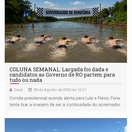
COLUNA SEMANAL: Largada foi dada e
candidatos ao Governo de RO partem para
tudo ou nada
Geral
08 de Agosto de 2026 às 12:21
Corrida presidencial acende alerta para Lula e Flávio; Fúria
tenta tirar a imagem de ser a continuidade do governador
Marcos Rocha; ex-prefeito Hildon Chaves parece ainda
não ter entrado no modo eleição; ABAV faz evento em
Porto Velho