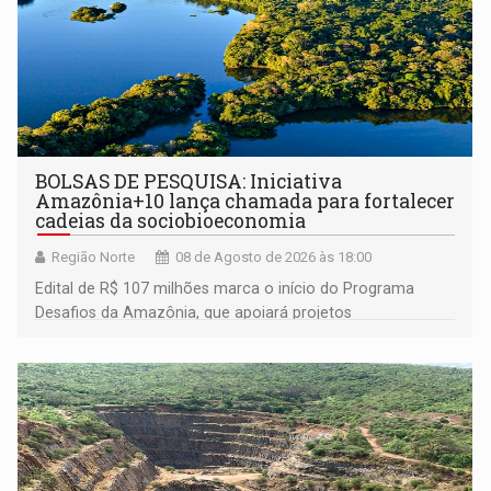
BOLSAS DE PESQUISA: Iniciativa
Amazônia+10 lança chamada para fortalecer
cadeias da sociobioeconomia
Região Norte
08 de Agosto de 2026 às 18:00
Edital de R$ 107 milhões marca o início do Programa
Desafios da Amazônia, que apoiará projetos
desenvolvidos por redes de pesquisa e inovação. A
submissão de pré-propostas poderá ser feita até 1º de
setembro