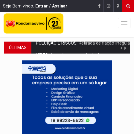
Seja Bem vindo.
Entrar
/
Assinar
ÚLTIMAS
VÍDEO:
Armado com machado, homem ameaça matar sobrinha grávida e com
TRIBUNAL DO CRIME:
Homem é espancado por facção criminosa 
VÍDEO:
Perseguição é registrada no shopping após colombiana furtar ce
LUDOPATIA:
Apostas online começam a afetar produtividade e rotina
REFLORESTAMENTO:
Plantar árvores não será mais suficiente para comprov
OVNIS NA LUA:
Cientistas alertam para possível base secreta no satélite n
ACABOU COM PEUGEOT:
Incêndio destrói carro que era rebocado para oficina no
VÍDEO:
Ladrão é filmado furtando moto na frente do bar 