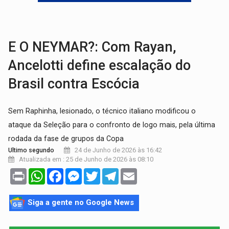
MAIS RIGOR:
Nova lei endurece punição por abuso sexual contra crian
POLUIÇÃO E RISCOS:
Retirada de fiação irregular avança no país e em PVH p
E O NEYMAR?: Com Rayan,
Ancelotti define escalação do
Brasil contra Escócia
Sem Raphinha, lesionado, o técnico italiano modificou o
ataque da Seleção para o confronto de logo mais, pela última
rodada da fase de grupos da Copa
24 de Junho de 2026 às 16:42
Ultimo segundo
Atualizada em : 25 de Junho de 2026 às 08:10
Print
WhatsApp
Facebook
Messenger
Twitter
Telegram
Email
Siga a gente no Google News