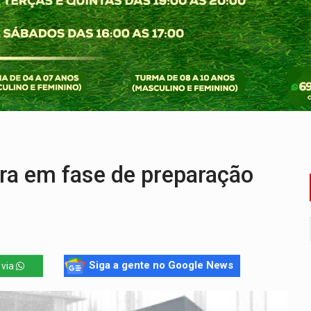
onelada de drogas em fundo falso de caminhão
eados na promoção de dia dos Pais
bicicleta na frente de comércio
u primeiro júri popular
uposto ataque com perfis falsos no Instagram
e espera, asfalto chega ao bairro Nova Esperança
a em fase de preparação
Siga a gente no Google News
 via