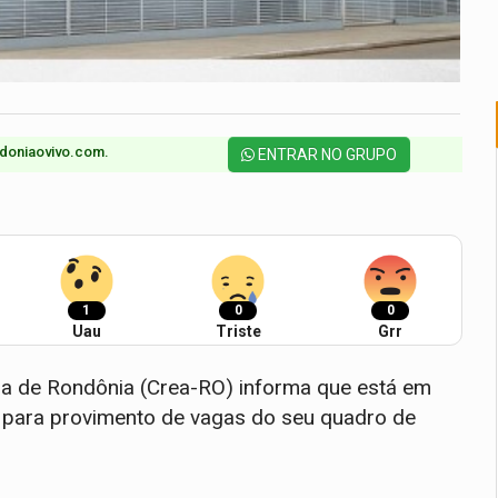
doniaovivo.com.​
ENTRAR NO GRUPO
1
0
0
Uau
Triste
Grr
a de Rondônia (Crea-RO) informa que está em
 para provimento de vagas do seu quadro de