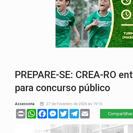
BR-364:
Polícia apreende mais de uma t
EMOCIONE:
PRESENTES: Confira os sort
VOVÔ LADRÃO:
Idoso é filmado furtando 
JUSTIÇA:
Comarca de Nova Mamoré terá se
ADAILTON FÚRIA:
Assessoria denuncia s
INFRAESTRUTURA:
Após quase 30 anos d
PREPARE-SE: CREA-RO entr
para concurso público
Assessoria
27 de Fevereiro de 2026 às 19:15
Print
WhatsApp
Facebook
Messenger
Twitter
Telegram
Email
Compartilhar