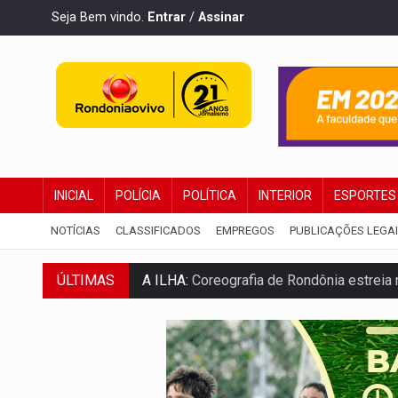
Seja Bem vindo.
Entrar
/
Assinar
INICIAL
POLÍCIA
POLÍTICA
INTERIOR
ESPORTES
NOTÍCIAS
CLASSIFICADOS
EMPREGOS
PUBLICAÇÕES LEGA
ÚLTIMAS
A ILHA:
Coreografia de Rondônia estreia 
ELEIÇÕES 2026:
Sgt. Mouza esclarece 'e
JUDICIÁRIO:
Sinjur parabeniza servidores
Publicação Legal:
AVISO DE LICITAÇÃO: P