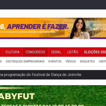
CULTURA
CONCURSOS
GERAL
LISTÃO
ELEIÇÕES 20
IS
DESTAQUES EMPRESARIAIS
EVENTOS
VÍDEOS
ENQUETES
OBIT
na programação do Festival de Dança de Joinville
rro de digitação' em declaração de patrimônio de R$ 29 mi
 pelo adicional de incentivo com efeitos retroativos
regão Eletrônico Nº 12/2026 - UASG 200095