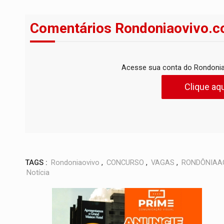
Comentários Rondoniaovivo.c
Acesse sua conta do Rondonia
Clique aqu
TAGS :
Rondoniaovivo
,
CONCURSO
,
VAGAS
,
RONDÔNIAA
Notícia