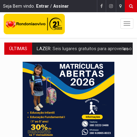
Seja Bem vindo.
Entrar
/
Assinar
ÚLTIMAS
LAZER:
Seis lugares gratuitos para aproveitar o fim de semana e
VÍDEO:
FTICCO e Força Tática prendem membro do CV com arma e drogas em
INCLUSÃO:
Prefeitura fortalece parceria com a APAE para ampliar ações v
DEFESA:
Exército testa inovações no combate a drones durante exerc
TEMAS SOCIOAMBIENTAIS:
Em Itapuã do Oeste, CINEMAZÔNIA leva cinema amazônico 
PREVISÃO:
Interior de Rondônia terá sábado (8) de calor intenso
INFRAESTRUTURA:
Após quase 30 anos de espera, asfalto chega ao bairr
A ILHA:
Coreografia de Rondônia estreia na programação do Festival de Dan