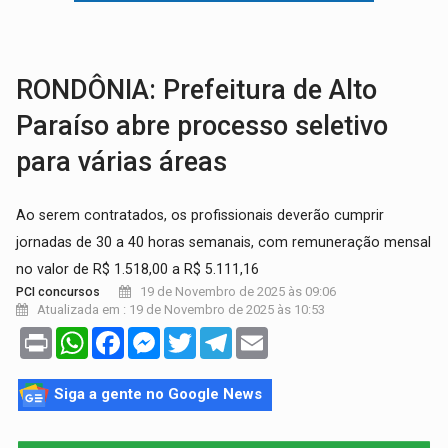
TRÁGICO:
Pai do 'Xandy Motocross' morre em acidente
VÍDEO:
Motorista de caminhonete morre preso às ferragens em colisão com
RONDÔNIA: Prefeitura de Alto
Paraíso abre processo seletivo
para várias áreas
Ao serem contratados, os profissionais deverão cumprir
jornadas de 30 a 40 horas semanais, com remuneração mensal
no valor de R$ 1.518,00 a R$ 5.111,16
19 de Novembro de 2025 às 09:06
PCI concursos
Atualizada em : 19 de Novembro de 2025 às 10:53
Print
WhatsApp
Facebook
Messenger
Twitter
Telegram
Email
Siga a gente no Google News