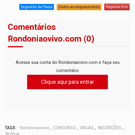
Sugestão de Pauta
Direito ao esquecimento
Reportar Erro
Comentários
Rondoniaovivo.com (0)
Acesse sua conta do Rondoniaovivo.com e faça seu
comentário
Clique aqui para entrar
TAGS :
Rondoniaovivo
,
CONCURSO
,
VAGAS
,
INSCRIÇÕES
,
Notícia