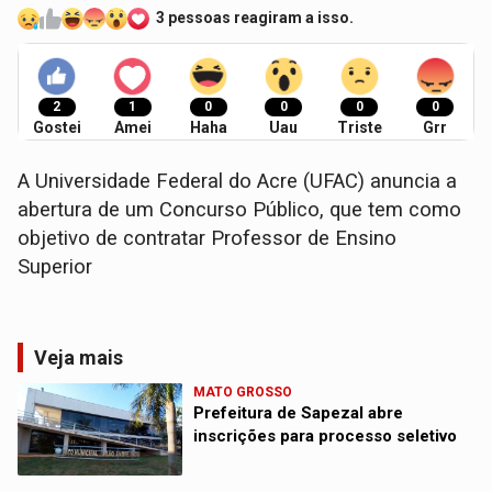
3 pessoas reagiram a isso.
2
1
0
0
0
0
Gostei
Amei
Haha
Uau
Triste
Grr
A Universidade Federal do Acre (UFAC) anuncia a
abertura de um Concurso Público, que tem como
objetivo de contratar Professor de Ensino
Superior
Veja mais
MATO GROSSO
Prefeitura de Sapezal abre
inscrições para processo seletivo