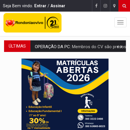
Seja Bem vindo.
Entrar
/
Assinar
ÚLTIMAS
OPERAÇÃO DA PC:
Membros do CV são presos com armas e drogas após c
ENTRADA GRATUITA:
Espetáculo As Marias Somos Nós será apresen
VÍDEO:
Três são presos após furto de motocicleta em frente
CELEBRAÇÃO:
Cerejeiras completa 43 anos de emancipação com progra
SAÚDE:
Anvisa desmente boato sobre presença de plástico ou petr
VÍDEO:
Pitbulls fogem de residência e atacam casal de idosos 
AÇÃO CONJUNTA:
Forças policiais apreendem cerca de 1kg de our
PF ESTÁ APURANDO:
Flávio Bolsonaro escolhe Alfredo Gaspar como vice, alvo de d