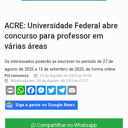
GRAVE:
Homem é esfaqueado no peito durante briga ent
VÍDEO:
Denarc e Receita Federal apreendem 12 kg de skunk e arma que iam
ACRE: Universidade Federal abre
concurso para professor em
várias áreas
Os interessados poderão se inscrever no período de 27 de
agosto de 2025 a 15 de setembro de 2025, de forma online
29 de Agosto de 2025 às 09:04
PCI concursos
Atualizada em : 30 de Agosto de 2025 às 07:27
Print
WhatsApp
Facebook
Messenger
Twitter
Telegram
Email
Siga a gente no Google News
Compartilhar no Whatsapp