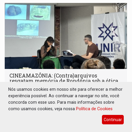
CINEAMAZÔNIA: (Contra)arquivos
resgatam memória de Rondônia sob a ótica
dos vencidos
Nós usamos cookies em nosso site para oferecer a melhor
experiência possível. Ao continuar a navegar no site, você
Cultura
05 de Agosto de 2026 às 12:44
concorda com esse uso. Para mais informações sobre
Em painel acompanhado pelo Rondoniaovivo,
como usamos cookies, veja nossa
Política de Cookies
pesquisadores da Unir discutem a preservação do acervo
do século 20 e o legado de Sílvio Tendler, que defendia a
Continuar
memória como bússola para o futuro