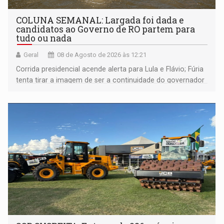
COLUNA SEMANAL: Largada foi dada e
candidatos ao Governo de RO partem para
tudo ou nada
Geral
08 de Agosto de 2026 às 12:21
Corrida presidencial acende alerta para Lula e Flávio; Fúria
tenta tirar a imagem de ser a continuidade do governador
Marcos Rocha; ex-prefeito Hildon Chaves parece ainda
não ter entrado no modo eleição; ABAV faz evento em
Porto Velho