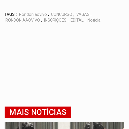
TAGS :
Rondoniaovivo
,
CONCURSO
,
VAGAS
,
RONDÔNIAAOVIVO
,
INSCRIÇÕES
,
EDITAL
,
Notícia
MAIS NOTÍCIAS