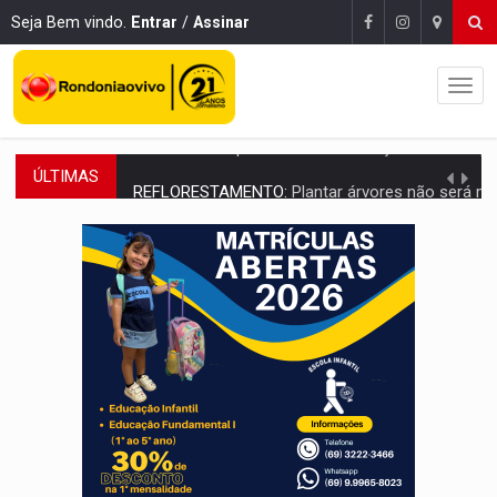
Seja Bem vindo.
Entrar
/
Assinar
ÚLTIMAS
REFLORESTAMENTO:
Plantar árvores não será mais suficiente para comprov
OVNIS NA LUA:
Cientistas alertam para possível base secreta no satélite n
ACABOU COM PEUGEOT:
Incêndio destrói carro que era rebocado para oficina no
VÍDEO:
Ladrão é filmado furtando moto na frente do bar 
BOLSAS DE PESQUISA:
Iniciativa Amazônia+10 lança chamada para fortalecer cadeia
MATERIAL:
Brasil tem grandes reservas de urânio, mas produz pouco e impo
VÍDEO:
Serpente capturada na fábrica da Coca-Cola é devolvid
HOMENAGEM:
Cientistas cassados pelo AI-5 se tornam pesquisadores emér