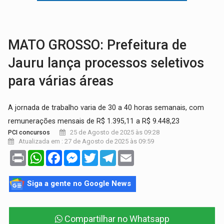
VÍDEO:
Perseguição é registrada no shopping após colombiana furtar ce
LUDOPATIA:
Apostas online começam a afetar produtividade e rotina
MATO GROSSO: Prefeitura de
Jauru lança processos seletivos
para várias áreas
A jornada de trabalho varia de 30 a 40 horas semanais, com
remunerações mensais de R$ 1.395,11 a R$ 9.448,23
25 de Agosto de 2025 às 09:28
PCI concursos
Atualizada em : 27 de Agosto de 2025 às 09:59
Print
WhatsApp
Facebook
Messenger
Twitter
Telegram
Email
Siga a gente no Google News
Compartilhar no Whatsapp