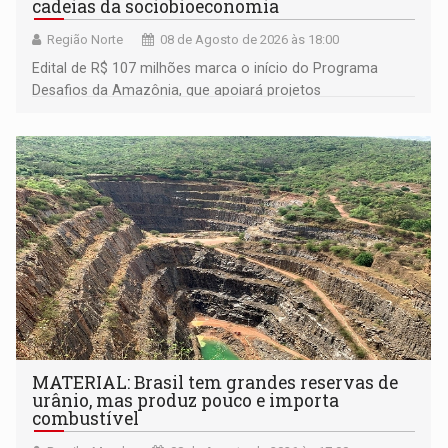
cadeias da sociobioeconomia
Região Norte
08 de Agosto de 2026 às 18:00
Edital de R$ 107 milhões marca o início do Programa
Desafios da Amazônia, que apoiará projetos
desenvolvidos por redes de pesquisa e inovação. A
submissão de pré-propostas poderá ser feita até 1º de
setembro
MATERIAL: Brasil tem grandes reservas de
urânio, mas produz pouco e importa
combustível