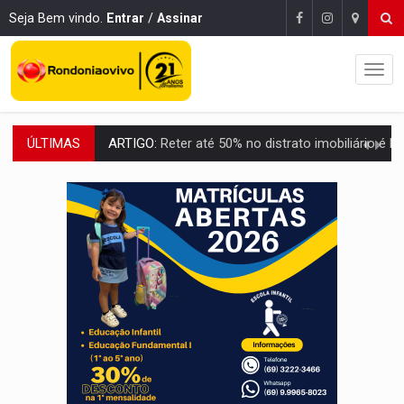
Seja Bem vindo.
Entrar
/
Assinar
ÚLTIMAS
DO HOSPITAL AO CAMPO:
Veja as mais de 200 ações de Marcos Rogé
EXPANSÃO:
Grupo Nova Era amplia presença em PVH e transforma Aramix em
ROTA GLOBAL:
PCC amplia presença internacional e transforma Brasil em cor
CONEXÃO RONDONIAOVIVO:
Museólogo Antônio Ocampo conduz a história de uma
EXTENSÃO DE DANOS:
Ferroviários pedem ao Iphan recuperação de área atingid
VARIANDO O CARDÁPIO:
Veja essa receita de carne assada para o a
PREJUÍZO AOS ESTUDANTES:
Greve dos professores em PVH é considerada 
POSSESSÃO DE DEBORAH LOGAN:
Terror mistura mistério e filmagens quase