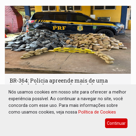
BR-364: Polícia apreende mais de uma
tonelada de drogas em fundo falso de
caminhão
Nós usamos cookies em nosso site para oferecer a melhor
experiência possível. Ao continuar a navegar no site, você
Polícia
07 de Agosto de 2026 às 15:55
concorda com esse uso. Para mais informações sobre
Entre os materiais ilícitos apreendidos, havia maconha,
como usamos cookies, veja nossa
Política de Cookies
skunk, cocaína e haxixe
Continuar