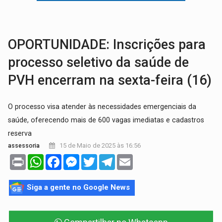
SOB SUSPEITA:
Entrega de 286 máquinas em Rondônia coincide com investig
ARTIGO:
Reter até 50% no distrato imobiliário é legal, mas não pode 
OPORTUNIDADE: Inscrições para
processo seletivo da saúde de
PVH encerram na sexta-feira (16)
O processo visa atender às necessidades emergenciais da
saúde, oferecendo mais de 600 vagas imediatas e cadastros
reserva
15 de Maio de 2025 às 16:56
assessoria
Print
WhatsApp
Facebook
Messenger
Twitter
Telegram
Email
Siga a gente no Google News