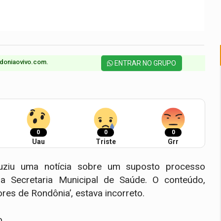
doniaovivo.com.​
ENTRAR NO GRUPO
0
0
0
Uau
Triste
Grr
ziu uma notícia sobre um suposto processo
 a Secretaria Municipal de Saúde. O conteúdo,
ores de Rondônia’, estava incorreto.
o.