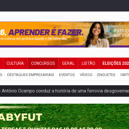
CULTURA
CONCURSOS
GERAL
LISTÃO
ELEIÇÕES 20
IS
DESTAQUES EMPRESARIAIS
EVENTOS
VÍDEOS
ENQUETES
OBIT
Antônio Ocampo conduz a história de uma ferrovia desgoverna
em ao Iphan recuperação de área atingida por erosão na EFMM
ta de carne assada para o almoço e o jantar
 professores em PVH é considerada ilegal pela Justiça