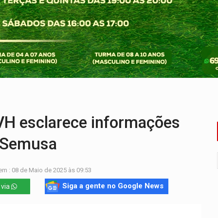
r mistura mistério e filmagens quase reais – Por Marcos Souza
ao Governo e apresenta diagnóstico sobre RO
 representam 52% do eleitorado de Rondônia em 2026
mm durante abordagem da Força Tática na zona Sul
re em acidente na BR-364
nacional e transforma Brasil em corredor da cocaína
VH esclarece informações
a Semusa
em : 08 de Maio de 2025 às 09:53
Siga a gente no Google News
 via