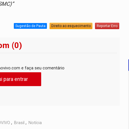
(SMC)”
Sugestão de Pauta
Direito ao esquecimento
Reportar Erro
om (0)
ovivo.com e faça seu comentário
i para entrar
VIVO
,
Brasil
,
Notícia