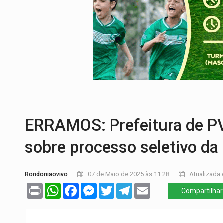
POSSESSÃO DE DEBORAH LOGAN:
Terro
TRANSPARÊNCIA:
TCE reúne candidatos 
ELAS DECIDEM:
Mulheres são maioria e
NO CARRO:
Homem é preso com pistola 9
TRÁGICO:
Pai do 'Xandy Motocross' mor
ROTA GLOBAL:
PCC amplia presença inter
ERRAMOS: Prefeitura de P
sobre processo seletivo d
Rondoniaovivo
07 de Maio de 2025 às 11:28
Atualizada 
Print
WhatsApp
Facebook
Messenger
Twitter
Telegram
Email
Compartilhar