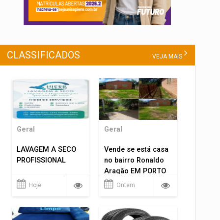
CLASSIFICADOS
VEJA MAIS
Geral
Geral
LAVAGEM A SECO
Vende se está casa
PROFISSIONAL
no bairro Ronaldo
Aragão EM PORTO
VELHO RO.
Hoje
Ontem