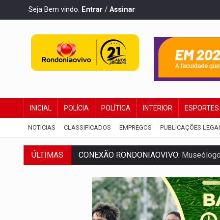
Seja Bem vindo.
Entrar
/
Assinar
INICIAL
POLÍCIA
POLÍTICA
INTERIOR
ESPORTES
NOTÍCIAS
CLASSIFICADOS
EMPREGOS
PUBLICAÇÕES LEGA
ÚLTIMAS
CONEXÃO RONDONIAOVIVO:
Museólogo 
EXTENSÃO DE DANOS:
Ferroviários ped
VARIANDO O CARDÁPIO:
Veja essa recei
PREJUÍZO AOS ESTUDANTES:
Greve dos