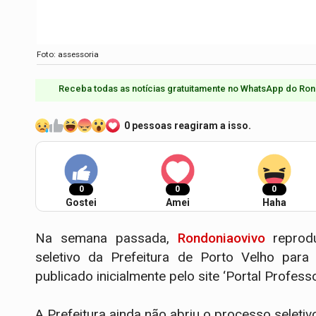
Foto: assessoria
Receba todas as notícias gratuitamente no WhatsApp do Ron
0 pessoas reagiram a isso.
0
0
0
Gostei
Amei
Haha
Na semana passada,
Rondoniaovivo
reprodu
seletivo da Prefeitura de Porto Velho para
publicado inicialmente pelo site ‘Portal Profess
A Prefeitura ainda não abriu o processo seletiv