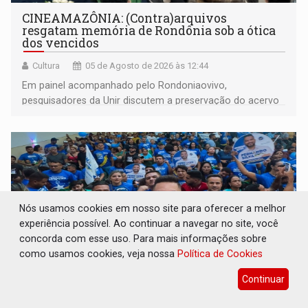
CINEAMAZÔNIA: (Contra)arquivos
resgatam memória de Rondônia sob a ótica
dos vencidos
Cultura
05 de Agosto de 2026 às 12:44
Em painel acompanhado pelo Rondoniaovivo,
pesquisadores da Unir discutem a preservação do acervo
do século 20 e o legado de Sílvio Tendler, que defendia a
memória como bússola para o futuro
Nós usamos cookies em nosso site para oferecer a melhor
experiência possível. Ao continuar a navegar no site, você
concorda com esse uso. Para mais informações sobre
como usamos cookies, veja nossa
Política de Cookies
Continuar
ELEIÇÕES 2026: Fernando Silva é