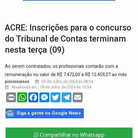
GRAVE:
Homem é esfaqueado no peito durante briga ent
VÍDEO:
Denarc e Receita Federal apreendem 12 kg de skunk e arma que iam
ACRE: Inscrições para o concurso
do Tribunal de Contas terminam
nesta terça (09)
Ao serem contratados, os profissionais contarão com a
remuneração no valor de R$ 7.472,00 a R$ 12.459,27 ao mês
09 de Julho de 2024 às 08:54
pciconcursos
Atualizada em : 18 de Julho de 2024 às 10:54
Print
WhatsApp
Facebook
Messenger
Twitter
Telegram
Email
Siga a gente no Google News
Compartilhar no Whatsapp