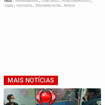
TAGS :
Rondoniaovivo
,
CONCURSO
,
RONDÔNIAAOVIVO
,
vagas
,
inscrições
,
tribunaldecontas
,
Notícia
MAIS NOTÍCIAS