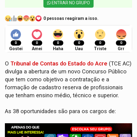
ENTRAR NO GRUPO
0 pessoas reagiram a isso.
0
0
0
0
0
0
Gostei
Amei
Haha
Uau
Triste
Grr
O
Tribunal de Contas do Estado do Acre
(TCE AC)
divulga a abertura de um novo Concurso Público
que tem como objetivo a contratação e a
formação de cadastro reserva de profissionais
que tenham ensino médio, técnico e superior.
As 38 oportunidades são para os cargos de: