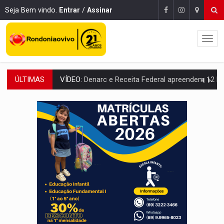
Seja Bem vindo.
Entrar
/
Assinar
ÚLTIMAS
OPERAÇÃO DA PC:
Membros do CV são presos com armas e drogas após c
ENTRADA GRATUITA:
Espetáculo As Marias Somos Nós será apresen
VÍDEO:
Três são presos após furto de motocicleta em frente
CELEBRAÇÃO:
Cerejeiras completa 43 anos de emancipação com progra
SAÚDE:
Anvisa desmente boato sobre presença de plástico ou petr
VÍDEO:
Pitbulls fogem de residência e atacam casal de idosos 
AÇÃO CONJUNTA:
Forças policiais apreendem cerca de 1kg de our
PF ESTÁ APURANDO:
Flávio Bolsonaro escolhe Alfredo Gaspar como vice, alvo de d