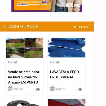
CLASSIFICADOS
VEJA MAIS
Geral
Geral
Vende se está casa
LAVAGEM A SECO
no bairro Ronaldo
PROFISSIONAL
Aragão EM PORTO
VELHO RO.
Ontem
Ontem