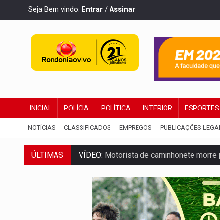
Seja Bem vindo.
Entrar
/
Assinar
INICIAL
POLÍCIA
POLÍTICA
INTERIOR
ESPORTES
NOTÍCIAS
CLASSIFICADOS
EMPREGOS
PUBLICAÇÕES LEGA
VÍDEO:
Motorista de caminhonete morre p
ÚLTIMAS
LAZER:
Seis lugares gratuitos para apro
VÍDEO:
FTICCO e Força Tática prendem 
INCLUSÃO:
Prefeitura fortalece parceri