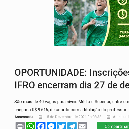
DEFESA:
Exército testa inovações no com
TEMAS SOCIOAMBIENTAIS:
Em Itapuã d
PREVISÃO:
Interior de Rondônia terá sáb
INFRAESTRUTURA:
Após quase 30 anos d
A ILHA:
Coreografia de Rondônia estreia 
TRÁGICO:
Pai do 'Xandy Motocross' mor
OPORTUNIDADE: Inscrições 
IFRO encerram dia 27 de 
São mais de 40 vagas para níveis Médio e Superior, entre 
chegar a R$ 9.616, de acordo com a titulação do professor
Assessoria
15 de Dezembro de 2021 às 08:38
Atualizad
Print
WhatsApp
Facebook
Messenger
Twitter
Telegram
Email
Compartilhar