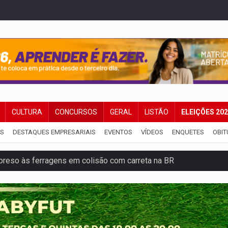
CULTURA
CONCURSOS
GERAL
LISTÃO
ELEIÇÕES 20
IS
DESTAQUES EMPRESARIAIS
EVENTOS
VÍDEOS
ENQUETES
OBIT
reso às ferragens em colisão com carreta na BR
veitar o fim de semana em Porto Velho
membro do CV com arma e drogas em boca de fumo
a com a APAE para ampliar ações voltadas a PCD's