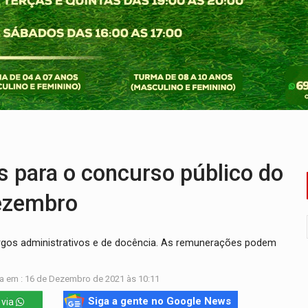
bate a drones durante exercício antiaéreo
o Oeste, CINEMAZÔNIA leva cinema amazônico a estudantes na
ado (8) de calor intenso e tempo firme
e espera, asfalto chega ao bairro Nova Esperança
na programação do Festival de Dança de Joinville
re em acidente na BR-364
para o concurso público do
dezembro
cargos administrativos e de docência. As remunerações podem
a em : 16 de Dezembro de 2021 às 10:11
Siga a gente no Google News
 via