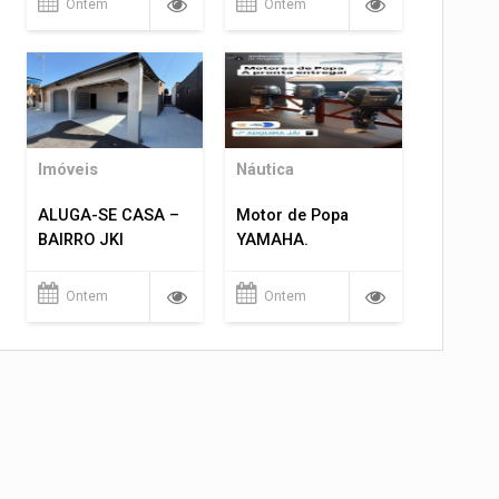
Ontem
Ontem
Imóveis
Náutica
ALUGA-SE CASA –
Motor de Popa
BAIRRO JKI
YAMAHA.
Ontem
Ontem