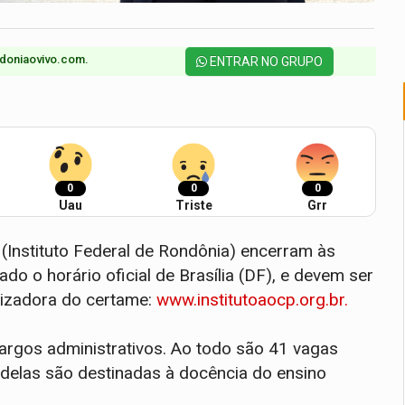
doniaovivo.com.​
ENTRAR NO GRUPO
0
0
0
Uau
Triste
Grr
(Instituto Federal de Rondônia) encerram às
 o horário oficial de Brasília (DF), e devem ser
anizadora do certame:
www.institutoaocp.org.br.
argos administrativos. Ao todo são 41 vagas
 delas são destinadas à docência do ensino