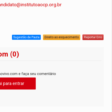
andidato@institutoaocp.org.br
Sugestão de Pauta
Direito ao esquecimento
Reportar Erro
om (0)
ovivo.com e faça seu comentário
i para entrar