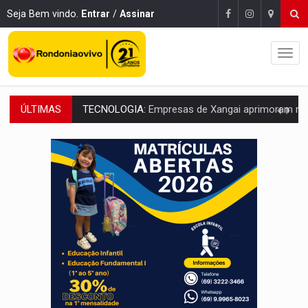
Seja Bem vindo.
Entrar
/
Assinar
ÚLTIMAS
PROTEGE A TERRA:
China descobre como explodir asteroide com bomba n
VÍDEO:
Motociclista morre após bater na traseira de camin
PARECE UM NUGGET:
Essa receita com frango virou o meu ja
EMPREENDEDORISMO:
7 negócios que podem começar com pouco dinheiro e vi
GIGANTE DA AMÉRICA:
Brasil reúne dimensão continental e posição estratégic
INDEPENDÊNCIA:
10 dicas importantes para quem quer mo
VARCENA:
Cientistas descobrem nova espécie de rã em florestas alagada
BARGANHA:
Vai comprar celular usado? Veja como consultar o a