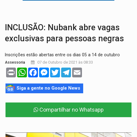
AMOR PERDIDO DÓI:
Luto amoroso não tem prazo, mas exige aten
TECNOLOGIA:
Empresas de Xangai aprimoram robôs de IA incorporada em 
INCLUSÃO: Nubank abre vagas
exclusivas para pessoas negras
Inscrições estão abertas entre os dias 05 a 14 de outubro
07 de Outubro de 2021 às 08:33
Assessoria
Print
WhatsApp
Facebook
Messenger
Twitter
Telegram
Email
Siga a gente no Google News
Compartilhar no Whatsapp