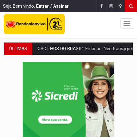
Seja Bem vindo.
Entrar
/
Assinar
ÚLTIMAS
SOB INVESTIGAÇÃO:
Dentista de PVH é denunciado por transmitir HIV a
ESQUEMA DE FRAUDES:
Polícia Civil deflagra a terceira fase da Oper
ASSESSOR FLAGRADO:
Empresa e ONG que recebeu R$ 12 mi em emendas estão
INFLUENCIARIA ELEIÇÕES:
Justiça Eleitoral manda tirar vídeo com suposta d
VULGO 'UNIÃO':
Chefe de facção criminosa é preso durante oper
Publicação Legal:
CONVOCAÇÃO DAS ELEIÇÕES: S
RO EMPREENDEDORA:
2ª edição da feira começa nesta quinta-feira (6) no 
FORTALECIMENTO:
Contratação de novos servidores reforça equipes do Cad Úni