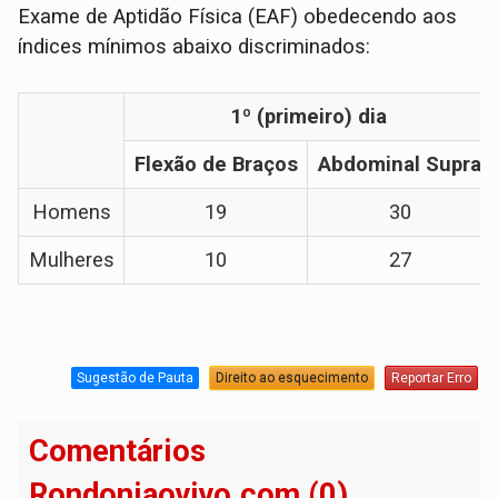
Exame de Aptidão Física (EAF) obedecendo aos
índices mínimos abaixo discriminados:
1º (primeiro) dia
Flexão de Braços
Abdominal Supra
Homens
19
30
Mulheres
10
27
Sugestão de Pauta
Direito ao esquecimento
Reportar Erro
Comentários
Rondoniaovivo.com (0)