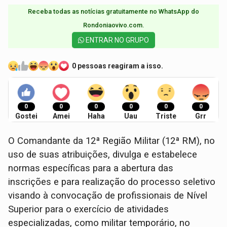
Receba todas as notícias gratuitamente no WhatsApp do
Rondoniaovivo.com.​
ENTRAR NO GRUPO
0 pessoas reagiram a isso.
0
0
0
0
0
0
Gostei
Amei
Haha
Uau
Triste
Grr
O Comandante da 12ª Região Militar (12ª RM), no
uso de suas atribuições, divulga e estabelece
normas específicas para a abertura das
inscrições e para realização do processo seletivo
visando à convocação de profissionais de Nível
Superior para o exercício de atividades
especializadas, como militar temporário, no