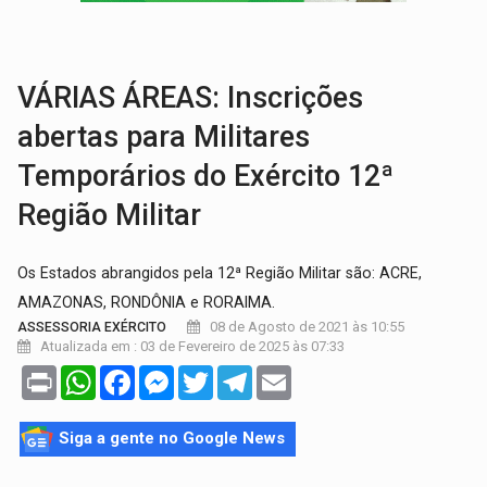
VÍDEO:
Condutor de carro avança cruzamento e deixa motociclista
'OS OLHOS DO BRASIL':
Emanuel Neri transforma indignação e esperança em roc
VÁRIAS ÁREAS: Inscrições
abertas para Militares
Temporários do Exército 12ª
Região Militar
Os Estados abrangidos pela 12ª Região Militar são: ACRE,
AMAZONAS, RONDÔNIA e RORAIMA.
08 de Agosto de 2021 às 10:55
ASSESSORIA EXÉRCITO
Atualizada em : 03 de Fevereiro de 2025 às 07:33
Print
WhatsApp
Facebook
Messenger
Twitter
Telegram
Email
Siga a gente no Google News