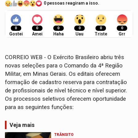
0 pessoas reagiram a isso.
0
0
0
0
0
0
Gostei
Amei
Haha
Uau
Triste
Grr
CORREIO WEB - O Exército Brasileiro abriu três
novas seleções para o Comando da 4ª Região
Militar, em Minas Gerais. Os editais oferecem
formação de cadastro reserva para contratação
de profissionais de nível técnico e nível superior.
Os processos seletivos oferecem oportunidade
para as seguintes funções:
Veja mais
TRÂNSITO