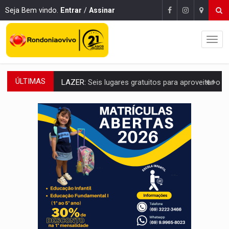
Seja Bem vindo.
Entrar
/
Assinar
ÚLTIMAS
LAZER:
Seis lugares gratuitos para aproveitar o fim de semana e
VÍDEO:
FTICCO e Força Tática prendem membro do CV com arma e drogas em
INCLUSÃO:
Prefeitura fortalece parceria com a APAE para ampliar ações v
DEFESA:
Exército testa inovações no combate a drones durante exerc
TEMAS SOCIOAMBIENTAIS:
Em Itapuã do Oeste, CINEMAZÔNIA leva cinema amazônico 
PREVISÃO:
Interior de Rondônia terá sábado (8) de calor intenso
INFRAESTRUTURA:
Após quase 30 anos de espera, asfalto chega ao bairr
A ILHA:
Coreografia de Rondônia estreia na programação do Festival de Dan