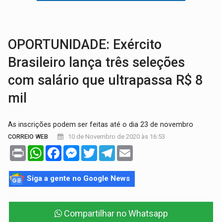
TRÁGICO:
Pai do 'Xandy Motocross' morre em acidente
VÍDEO:
Motorista de caminhonete morre preso às ferragens em colisão com
OPORTUNIDADE: Exército
Brasileiro lança três seleções
com salário que ultrapassa R$ 8
mil
As inscrições podem ser feitas até o dia 23 de novembro
10 de Novembro de 2020 às 16:53
CORREIO WEB
Print
WhatsApp
Facebook
Messenger
Twitter
Telegram
Email
Siga a gente no Google News
Compartilhar no Whatsapp