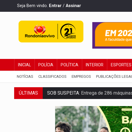
Seja Bem vindo.
Entrar
/
Assinar
INICIAL
POLÍCIA
POLÍTICA
INTERIOR
ESPORTES
NOTÍCIAS
CLASSIFICADOS
EMPREGOS
PUBLICAÇÕES LEGA
SOB SUSPEITA:
Entrega de 286 máquinas
ÚLTIMAS
ARTIGO:
Reter até 50% no distrato imobil
DO HOSPITAL AO CAMPO:
Veja as mais 
EXPANSÃO:
Grupo Nova Era amplia pres