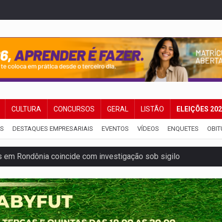
CULTURA
CONCURSOS
GERAL
LISTÃO
ELEIÇÕES 20
IS
DESTAQUES EMPRESARIAIS
EVENTOS
VÍDEOS
ENQUETES
OBIT
 em Rondônia coincide com investigação sob sigilo
iário é legal, mas não pode ser automático
de 200 ações de Marcos Rogério para Rondônia
ença em PVH e transforma Aramix em Super Nova Era