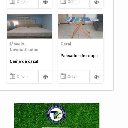
Ontem
Ontem
Móveis -
Geral
Novos/Usados
Passador de roupa
Cama de casal
Ontem
Ontem