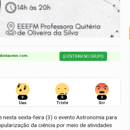
doniaovivo.com.​
ENTRAR NO GRUPO
0
0
0
Uau
Triste
Grr
 nesta sexta-feira (3) o evento Astronomia para
opularização da ciência por meio de atividades