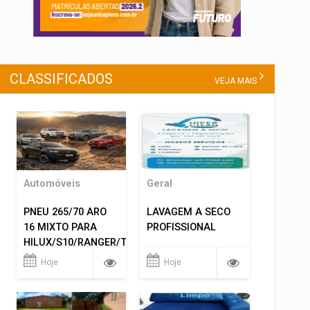
CLASSIFICADOS
VEJA MAIS
Automóveis
Geral
PNEU 265/70 ARO
LAVAGEM A SECO
16 MIXTO PARA
PROFISSIONAL
HILUX/S10/RANGER/TRITON
ETC... MONTAGEM
Hoje
Hoje
GRATIS 599,00