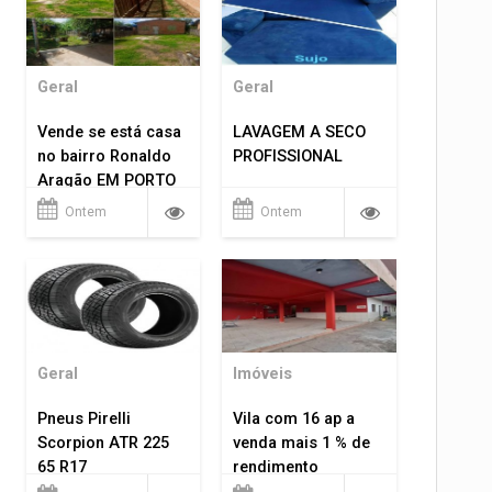
Geral
Geral
Vende se está casa
LAVAGEM A SECO
no bairro Ronaldo
PROFISSIONAL
Aragão EM PORTO
VELHO RO.
Ontem
Ontem
Geral
Imóveis
Pneus Pirelli
Vila com 16 ap a
Scorpion ATR 225
venda mais 1 % de
65 R17
rendimento