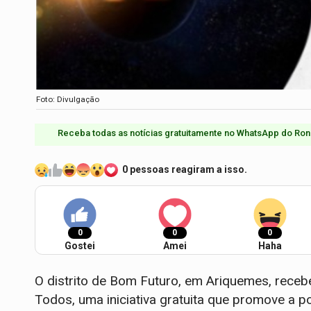
Foto: Divulgação
Receba todas as notícias gratuitamente no WhatsApp do Ron
0 pessoas reagiram a isso.
0
0
0
Gostei
Amei
Haha
O distrito de Bom Futuro, em Ariquemes, recebe
Todos, uma iniciativa gratuita que promove a p