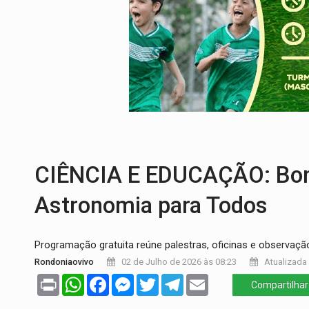
ROTA GLOBAL:
PCC amplia presença inter
CONEXÃO RONDONIAOVIVO:
Museólogo 
EXTENSÃO DE DANOS:
Ferroviários ped
VARIANDO O CARDÁPIO:
Veja essa recei
PREJUÍZO AOS ESTUDANTES:
Greve dos
COLUNA SEMANAL:
Largada foi dada e 
CIÊNCIA E EDUCAÇÃO: Bom
Astronomia para Todos
Programação gratuita reúne palestras, oficinas e observação
Rondoniaovivo
02 de Julho de 2026 às 08:23
Atualizada 
Print
WhatsApp
Facebook
Messenger
Twitter
Telegram
Email
Compartilhar