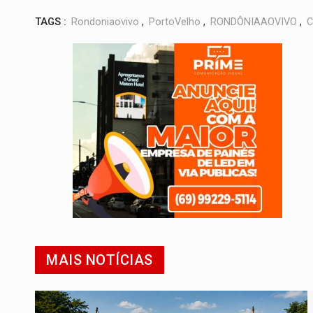
TAGS :
Rondoniaovivo
,
PortoVelho
,
RONDÔNIAAOVIVO
,
C
MAIS NOTÍCIAS