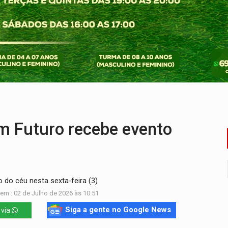
nacional e transforma Brasil em corredor da cocaína
Antônio Ocampo conduz a história de uma ferrovia desgoverna
em ao Iphan recuperação de área atingida por erosão na EFMM
ta de carne assada para o almoço e o jantar
 professores em PVH é considerada ilegal pela Justiça
candidatos ao Governo de RO partem para tudo ou nada
 Futuro recebe evento
 do céu nesta sexta-feira (3)
em : 02 de Julho de 2026 às 10:51
Siga a gente no Google News
 via