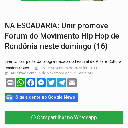
BRASIL CONTRA O CRIME:
Acusado de guardar armas de facção é preso com rev
TRAGÉDIA:
Sobe para cinco o número de mortos em colisão entre carreta e Fia
NA ESCADARIA: Unir promove
Fórum do Movimento Hip Hop de
Rondônia neste domingo (16)
Evento faz parte da programação do Festival de Arte e Cultura
15 de Novembro de 2025 às 10:00
Rondoniaovivo
Atualizada em : 16 de Novembro de 2025 às 21:49
Print
WhatsApp
Facebook
Messenger
Twitter
Telegram
Email
Siga a gente no Google News
Compartilhar no Whatsapp