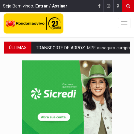
Seja Bem vindo.
Entrar
/
Assinar
ÚLTIMAS
TRANSPORTE DE ARROZ:
MPF assegura cumprimento da legislação sobre transporte d
DEEPFAKE:
Sancionada lei contra violência sexual infantil na inte
COLEGIADO:
Brasil e Rússia discutem energia nuclear, defesa e ciênc
URGENTE:
Colisão entre caminhão e carro deixa quatro mortos e um em est
ENCONTRO:
Amazônia Negra ganha projeção nacional com participação de M
PREVISÃO:
Porto Velho tem chances de chuvas isoladas nesta se
SINDICATOS UNIDOS:
Assembleia Geral delibera greve da educação municip
PROCESSO SELETIVO:
Rondoniaovivo abre oficina de Comunicação com oportunidade