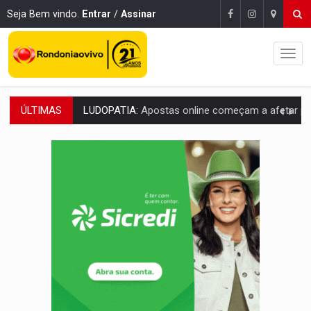
Seja Bem vindo.
Entrar
/
Assinar
ÚLTIMAS
REFLORESTAMENTO:
Plantar árvores não será mais suficiente para comprov
OVNIS NA LUA:
Cientistas alertam para possível base secreta no satélite n
ACABOU COM PEUGEOT:
Incêndio destrói carro que era rebocado para oficina no
VÍDEO:
Ladrão é filmado furtando moto na frente do bar 
BOLSAS DE PESQUISA:
Iniciativa Amazônia+10 lança chamada para fortalecer cadeia
MATERIAL:
Brasil tem grandes reservas de urânio, mas produz pouco e impo
VÍDEO:
Serpente capturada na fábrica da Coca-Cola é devolvid
HOMENAGEM:
Cientistas cassados pelo AI-5 se tornam pesquisadores emér