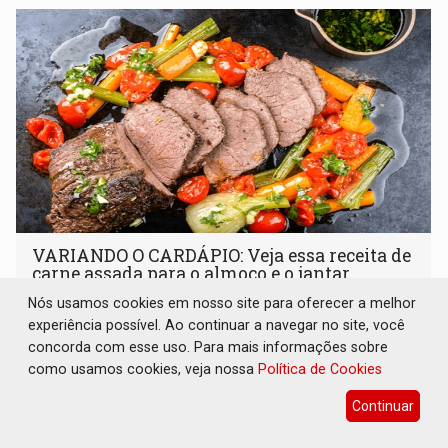
VARIANDO O CARDÁPIO: Veja essa receita de
carne assada para o almoço e o jantar
Nós usamos cookies em nosso site para oferecer a melhor
Gastronomia
08 de Agosto de 2026 às 09:00
experiência possível. Ao continuar a navegar no site, você
Prepare um acém bovino de um jeito que vai agradar todo
concorda com esse uso. Para mais informações sobre
tipo de paladar
como usamos cookies, veja nossa
Política de Cookies
Continuar