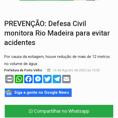
VÍDEO:
Perseguição é registrada no shopping após colombiana furtar ce
LUDOPATIA:
Apostas online começam a afetar produtividade e rotina
PREVENÇÃO: Defesa Civil
monitora Rio Madeira para evitar
acidentes
Por causa da estiagem, houve redução de mais de 12 metros
no volume de água
14 de Agosto de 2025 às 15:53
Prefeitura de Porto Velho
Print
WhatsApp
Facebook
Messenger
Twitter
Telegram
Email
Siga a gente no Google News
Compartilhar no Whatsapp