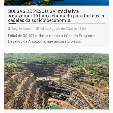
BOLSAS DE PESQUISA: Iniciativa
Amazônia+10 lança chamada para fortalecer
cadeias da sociobioeconomia
Região Norte
08 de Agosto de 2026 às 18:00
Edital de R$ 107 milhões marca o início do Programa
Desafios da Amazônia, que apoiará projetos
desenvolvidos por redes de pesquisa e inovação. A
submissão de pré-propostas poderá ser feita até 1º de
setembro