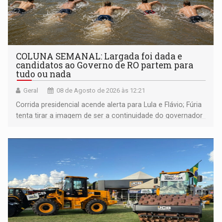
COLUNA SEMANAL: Largada foi dada e
candidatos ao Governo de RO partem para
tudo ou nada
Geral
08 de Agosto de 2026 às 12:21
Corrida presidencial acende alerta para Lula e Flávio; Fúria
tenta tirar a imagem de ser a continuidade do governador
Marcos Rocha; ex-prefeito Hildon Chaves parece ainda
não ter entrado no modo eleição; ABAV faz evento em
Porto Velho