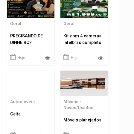
Geral
Geral
PRECISANDO DE
Kit com 4 cameras
DINHEIRO?
intelbras completo
Hoje
Hoje
Automóveis
Móveis -
Novos/Usados
Celta
Móveis planejados