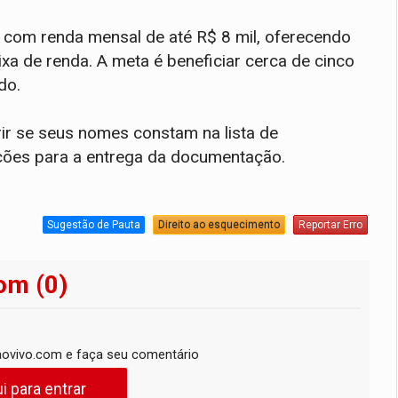
 com renda mensal de até R$ 8 mil, oferecendo
ixa de renda. A meta é beneficiar cerca de cinco
do.
rir se seus nomes constam na lista de
ções para a entrega da documentação.
Sugestão de Pauta
Direito ao esquecimento
Reportar Erro
om (0)
ovivo.com e faça seu comentário
i para entrar