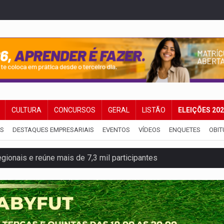
CULTURA
CONCURSOS
GERAL
LISTÃO
ELEIÇÕES 20
IS
DESTAQUES EMPRESARIAIS
EVENTOS
VÍDEOS
ENQUETES
OBIT
gionais e reúne mais de 7,3 mil participantes
e insegurança na Estrada dos Periquitos
pode resultar em cassação de prefeita de Pimenta Bueno
ições para taekwondo