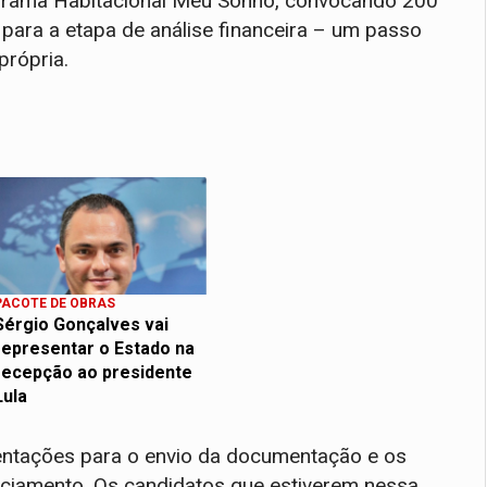
ograma Habitacional Meu Sonho, convocando 200
 para a etapa de análise financeira – um passo
própria.
PACOTE DE OBRAS
Sérgio Gonçalves vai
representar o Estado na
recepção ao presidente
Lula
ientações para o envio da documentação e os
nciamento. Os candidatos que estiverem nessa