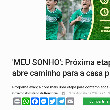
CLUBE DOS R$ 00,00:
21 candidatos dec
INTERIOR:
Ouro Preto do Oeste realiza 
DESENVOLVIMENTO:
Ideb avança nos an
VULGO 'UNIÃO':
Chefe de facção criminos
Publicação Legal:
CONVOCAÇÃO DAS ELE
EDUCAÇÃO:
Corumbiara lidera Ideb 2025
'MEU SONHO': Próxima etap
abre caminho para a casa p
Programa avança com mais uma etapa para contemplados e
Governo do Estado de Rondônia
09 de Agosto de 2025 às 10:3
Print
WhatsApp
Facebook
Messenger
Twitter
Telegram
Email
Compartilhar