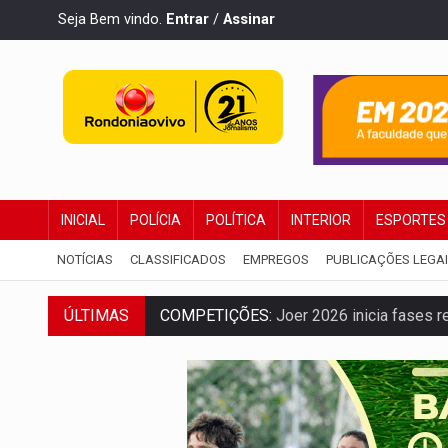
Seja Bem vindo.
Entrar
/
Assinar
INICIAL
POLÍCIA
POLÍTICA
INTERIOR
ESPORTES
NOTÍCIAS
CLASSIFICADOS
EMPREGOS
PUBLICAÇÕES LEGA
COMPETIÇÕES:
Joer 2026 inicia fases re
ÚLTIMAS
PERIGO:
Moradores denunciam escuridão 
COLIGAÇÃO:
Reabertura de ação no TSE 
INCLUSÃO:
APAE Porto Velho abre inscr