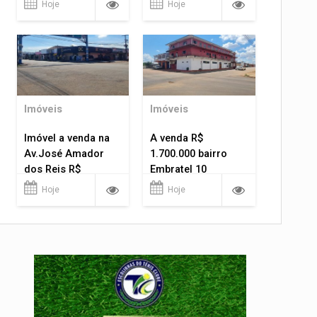
Hoje
Hoje
Imóveis
Imóveis
Imóvel a venda na
A venda R$
Av.José Amador
1.700.000 bairro
dos Reis R$
Embratel 10
1.400.000
apartamentos!
Hoje
Hoje