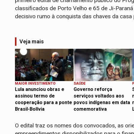
primeiro edital de chamamento público do Pr
classificados de Porto Velho e 65 de Ji-Paraná
decisivo rumo à conquista das chaves da casa 
Veja mais
MAIOR INVESTIMENTO
SAÚDE
Lula anunciou obras e
Governo reforça
assinou termo de
serviços voltados aos
cooperação para a ponte
povos indígenas em data
Brasil-Bolívia
comemorativa
O edital traz os nomes dos convocados, as or
empreendimentos disponibilizados para o fina