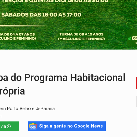
laram patrimônio zero em Rondônia nas eleições de 2026
Cavalgada da Expo Show Norte neste sábado
os iniciais do ensino fundamental em Rondônia
a é preso durante operação policial
IÇÕES: SEATER/RO
 entre redes municipais de Rondônia
a do Programa Habitacional
rópria
m Porto Velho e Ji-Paraná
1
Siga a gente no Google News
 via