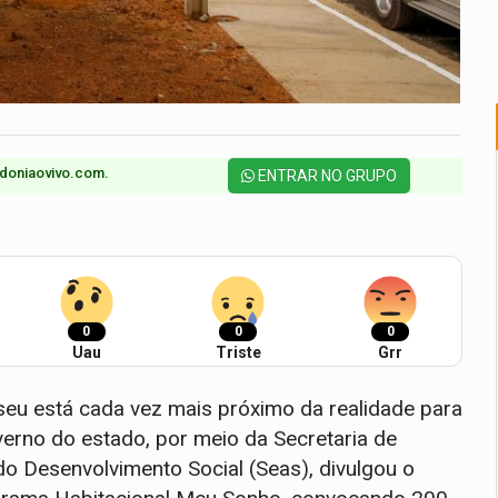
doniaovivo.com.​
ENTRAR NO GRUPO
0
0
0
Uau
Triste
Grr
 seu está cada vez mais próximo da realidade para
verno do estado, por meio da Secretaria de
 do Desenvolvimento Social (Seas), divulgou o