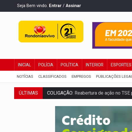
Seja Bem vindo.
Entrar
/
Assinar
INICIAL
POLÍCIA
POLÍTICA
INTERIOR
ESPORTES
NOTÍCIAS
CLASSIFICADOS
EMPREGOS
PUBLICAÇÕES LEGA
ÚLTIMAS
COLIGAÇÃO:
Reabertura de ação no TSE 
INCLUSÃO:
APAE Porto Velho abre inscr
CLUBE DOS R$ 00,00:
21 candidatos dec
INTERIOR:
Ouro Preto do Oeste realiza 