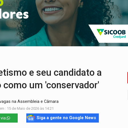
os iniciais do ensino fundamental em Rondônia
a é preso durante operação policial
IÇÕES: SEATER/RO
a começa nesta quinta-feira (6) no Espaço Alternativo
 servidores reforça equipes do Cad Único nos Cras de PVH
e insegurança na Estrada dos Periquitos
tismo e seu candidato a
o como um 'conservador'
 vagas na Assembleia e Câmara
em : 15 de Maio de 2026 às 14:21
Siga a gente no Google News
 via