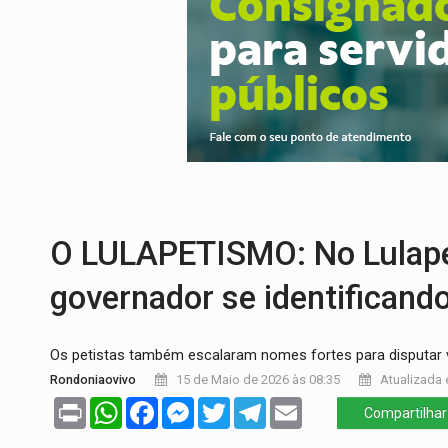
DESENVOLVIMENTO:
Ideb avança nos an
VULGO 'UNIÃO':
Chefe de facção criminos
Publicação Legal:
CONVOCAÇÃO DAS ELE
RO EMPREENDEDORA:
2ª edição da feir
FORTALECIMENTO:
Contratação de novos
PERIGO:
Moradores denunciam escuridão 
O LULAPETISMO: No Lulape
governador se identificand
Os petistas também escalaram nomes fortes para disputar
Rondoniaovivo
15 de Maio de 2026 às 08:35
Atualizada 
Print
WhatsApp
Facebook
Messenger
Twitter
Telegram
Email
Compartilhar