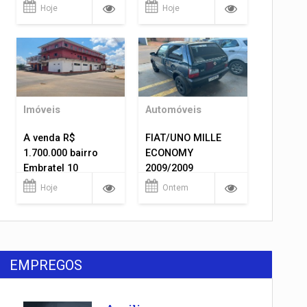
1.400.000
Hoje
Hoje
Imóveis
Automóveis
A venda R$
FIAT/UNO MILLE
1.700.000 bairro
ECONOMY
Embratel 10
2009/2009
apartamentos!
Hoje
Ontem
EMPREGOS