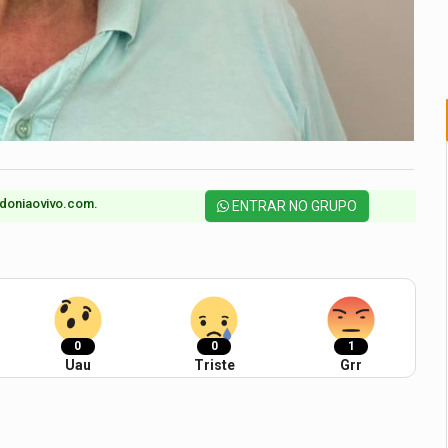
doniaovivo.com.​
ENTRAR NO GRUPO
0
0
1
Uau
Triste
Grr