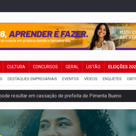
CULTURA
CONCURSOS
GERAL
LISTÃO
ELEIÇÕES 20
IS
DESTAQUES EMPRESARIAIS
EVENTOS
VÍDEOS
ENQUETES
OBIT
pode resultar em cassação de prefeita de Pimenta Bueno
ições para taekwondo
laram patrimônio zero em Rondônia nas eleições de 2026
Cavalgada da Expo Show Norte neste sábado