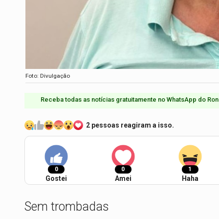
Foto: Divulgação
Receba todas as notícias gratuitamente no WhatsApp do Ron
2 pessoas reagiram a isso.
0
0
1
Gostei
Amei
Haha
Sem trombadas