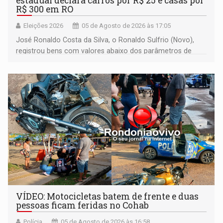
estadual declara carros por R$ 25 e casas por
R$ 300 em RO
Eleições 2026
05 de Agosto de 2026 às 17:05
José Ronaldo Costa da Silva, o Ronaldo Sulfrio (Novo),
registrou bens com valores abaixo dos parâmetros de
mercado, mas declarou sobrado comercial de R$ 2
milhões
VÍDEO: Motocicletas batem de frente e duas
pessoas ficam feridas no Cohab
Polícia
05 de Agosto de 2026 às 16:58