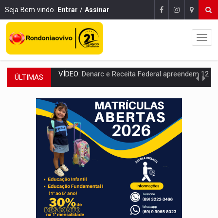
Seja Bem vindo.
Entrar
/
Assinar
ÚLTIMAS
OPERAÇÃO DA PC:
Membros do CV são presos com armas e drogas após c
ENTRADA GRATUITA:
Espetáculo As Marias Somos Nós será apresen
VÍDEO:
Três são presos após furto de motocicleta em frente
CELEBRAÇÃO:
Cerejeiras completa 43 anos de emancipação com progra
SAÚDE:
Anvisa desmente boato sobre presença de plástico ou petr
VÍDEO:
Pitbulls fogem de residência e atacam casal de idosos 
AÇÃO CONJUNTA:
Forças policiais apreendem cerca de 1kg de our
PF ESTÁ APURANDO:
Flávio Bolsonaro escolhe Alfredo Gaspar como vice, alvo de d