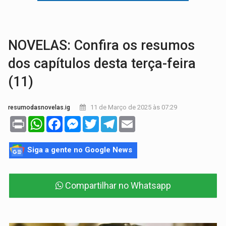
GRAVE:
Homem é esfaqueado no peito durante briga ent
VÍDEO:
Denarc e Receita Federal apreendem 12 kg de skunk e arma que iam
NOVELAS: Confira os resumos
dos capítulos desta terça-feira
(11)
11 de Março de 2025 às 07:29
resumodasnovelas.ig
Print
WhatsApp
Facebook
Messenger
Twitter
Telegram
Email
Siga a gente no Google News
Compartilhar no Whatsapp