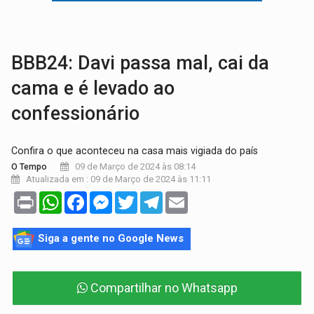
NO MARIANA:
Quadrilha é flagrada com cerca de 200 porçõe
BAIRRO TEIXEIRÃO:
MPF cobra regularização fundiária da comunid
BBB24: Davi passa mal, cai da
cama e é levado ao
confessionário
Confira o que aconteceu na casa mais vigiada do país
09 de Março de 2024 às 08:14
O Tempo
Atualizada em : 09 de Março de 2024 às 11:11
Print
WhatsApp
Facebook
Messenger
Twitter
Telegram
Email
Siga a gente no Google News
Compartilhar no Whatsapp