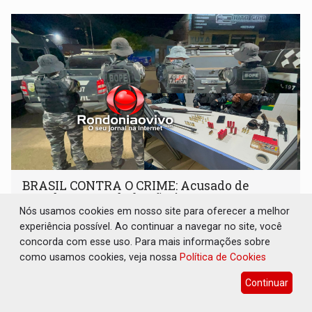
BRASIL CONTRA O CRIME: Acusado de
guardar armas de facção é preso com
revólveres e espingardas
Nós usamos cookies em nosso site para oferecer a melhor
experiência possível. Ao continuar a navegar no site, você
Polícia
07 de Agosto de 2026 às 00:42
concorda com esse uso. Para mais informações sobre
Prisão integra as diretrizes da Operação Brasil Contra o
como usamos cookies, veja nossa
Política de Cookies
Crime Organizado, coordenada pelo Ministério da
Continuar
Justiça