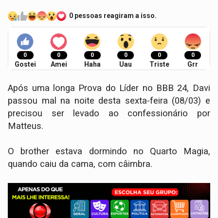
0 pessoas reagiram a isso.
0
0
0
0
0
0
Gostei
Amei
Haha
Uau
Triste
Grr
Após uma longa Prova do Líder no BBB 24, Davi
passou mal na noite desta sexta-feira (08/03) e
precisou ser levado ao confessionário por
Matteus.
O brother estava dormindo no Quarto Magia,
quando caiu da cama, com câimbra.