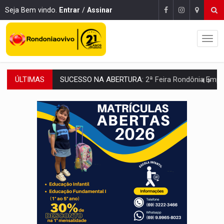
Seja Bem vindo.
Entrar
/
Assinar
ÚLTIMAS
SUCESSO NA ABERTURA:
2ª Feira Rondônia Empreendedora segue no Espaço Alternativ
REESTRUTURAÇÃO:
Secretário da Seinfra de Porto Velho pede exon
SAÚDE INDÍGENA:
Pirahã terão consultas e exames especializados durante 
ECONOMIA:
Dia dos pais deve movimentar R$ 8,5 bilhões e RO projet
DIA DOS PAIS:
Bailarina da Praça organiza celebração gratuita nes
VÍDEO:
Perseguição a embarcação no rio Madeira termina com explosivo
MEGA SENA:
Prêmio acumula para R$ 165 milhõe
Publicação Legal:
AVISO DE LICITAÇÃO: PREGÃO ELETRÔNICO Nº 90091