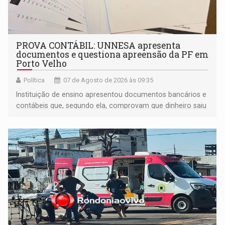
PROVA CONTÁBIL: UNNESA apresenta
documentos e questiona apreensão da PF em
Porto Velho
Política
07 de Agosto de 2026 às 09:35
Instituição de ensino apresentou documentos bancários e
contábeis que, segundo ela, comprovam que dinheiro saiu
de sua própria conta, foi sacado pelo diretor financeiro e
apreendido quando já estava dentro da sede da entidade
— em pleno ano eleitoral em Rondônia