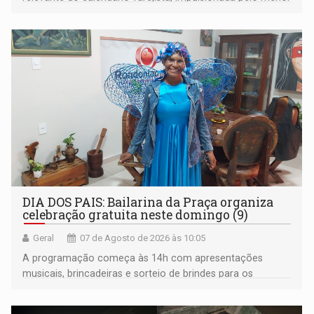
desemprego em 14 anos e pela recuperação da renda
média do trabalhador
DIA DOS PAIS: Bailarina da Praça organiza
celebração gratuita neste domingo (9)
Geral
07 de Agosto de 2026 às 10:05
A programação começa às 14h com apresentações
musicais, brincadeiras e sorteio de brindes para os
participantes. Às 17h, o evento terá o tradicional corte de
bolo e canto de parabéns dedicado aos pais