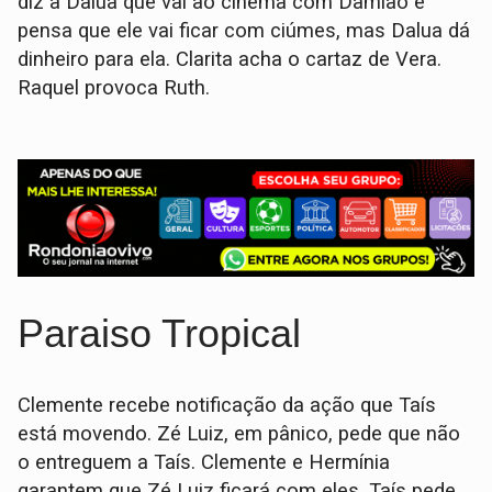
diz a Dalua que vai ao cinema com Damião e
pensa que ele vai ficar com ciúmes, mas Dalua dá
dinheiro para ela. Clarita acha o cartaz de Vera.
Raquel provoca Ruth.
Paraiso Tropical
Clemente recebe notificação da ação que Taís
está movendo. Zé Luiz, em pânico, pede que não
o entreguem a Taís. Clemente e Hermínia
garantem que Zé Luiz ficará com eles. Taís pede