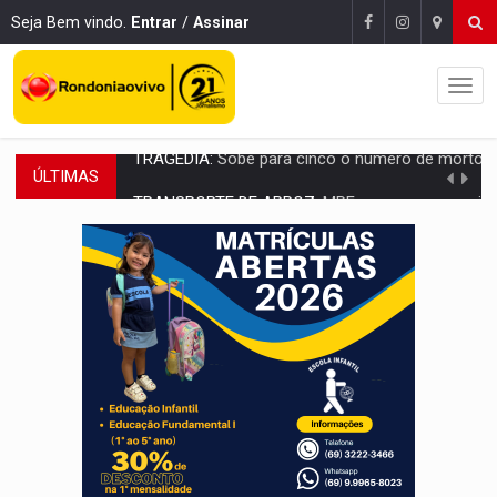
Seja Bem vindo.
Entrar
/
Assinar
ÚLTIMAS
TRANSPORTE DE ARROZ:
MPF assegura cumprimento da legislação sobre transporte d
DEEPFAKE:
Sancionada lei contra violência sexual infantil na inte
COLEGIADO:
Brasil e Rússia discutem energia nuclear, defesa e ciênc
URGENTE:
Colisão entre caminhão e carro deixa quatro mortos e um em est
ENCONTRO:
Amazônia Negra ganha projeção nacional com participação de M
PREVISÃO:
Porto Velho tem chances de chuvas isoladas nesta se
SINDICATOS UNIDOS:
Assembleia Geral delibera greve da educação municip
PROCESSO SELETIVO:
Rondoniaovivo abre oficina de Comunicação com oportunidade