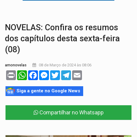
BRASIL CONTRA O CRIME:
Acusado de guardar armas de facção é preso com rev
TRAGÉDIA:
Sobe para cinco o número de mortos em colisão entre carreta e Fia
NOVELAS: Confira os resumos
dos capítulos desta sexta-feira
(08)
08 de Março de 2024 às 08:06
amonovelas
Print
WhatsApp
Facebook
Messenger
Twitter
Telegram
Email
Siga a gente no Google News
Compartilhar no Whatsapp