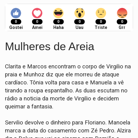
0
0
0
0
0
0
Gostei
Amei
Haha
Uau
Triste
Grr
Mulheres de Areia
Clarita e Marcos encontram o corpo de Virgilio na
praia e Munhoz diz que ele morreu de ataque
cardíaco. Tônia volta para casa e Ma­nuela a vê
tirando a roupa espantalho. As duas escutam no
rádio a noticia da morte de Virgilio e decidem
queimar a fantasia.
Servilio devolve o dinheiro para Flo­riano. Manoela
marca a data do casamento com Zé Pe­dro. Alzira