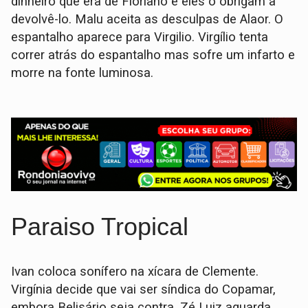
dinheiro que era de Floriano e eles o obrigam a
devolvê-lo. Malu aceita as desculpas de Alaor. O
espantalho aparece para Virgilio. Virgílio tenta
correr atrás do espantalho mas sofre um infarto e
morre na fonte luminosa.
Paraiso Tropical
Ivan coloca sonífero na xícara de Clemente.
Virgínia decide que vai ser síndica do Copamar,
embora Belisário seja contra. Zé Luiz aguarda