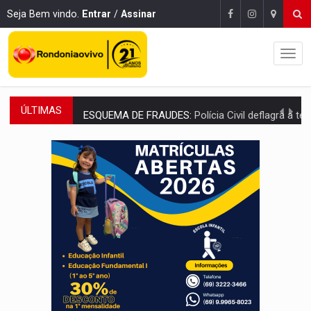
Seja Bem vindo.
Entrar
/
Assinar
ÚLTIMAS
ESQUEMA DE FRAUDES:
Polícia Civil deflagra a terceira fase da Oper
ASSESSOR FLAGRADO:
Empresa e ONG que recebeu R$ 12 mi em emendas estão
INFLUENCIARIA ELEIÇÕES:
Justiça Eleitoral manda tirar vídeo com suposta d
CONEXÃO RONDONIAOVIVO:
Marcio Barreto, pres. da ABAV-RO, alerta sobre golpes 
DA RECICLAGEM AO SUCESSO:
A trajetória de superação de Car
'RIO OMERÊ':
MPF pede condenação do Banco do Brasil por financiar atividade
INFRAESTRUTURA:
Vilhena realiza audiência pública sobre moderniz
SEM SISTEMA:
Falha afeta atendimentos na Policlínica Os