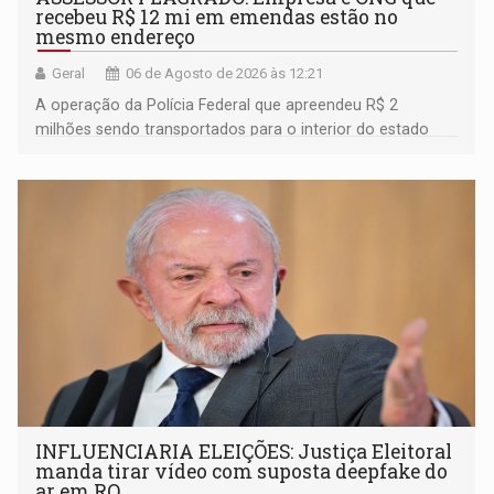
recebeu R$ 12 mi em emendas estão no
mesmo endereço
Geral
06 de Agosto de 2026 às 12:21
A operação da Polícia Federal que apreendeu R$ 2
milhões sendo transportados para o interior do estado
movimentou o meio político pela clara e inequívoca
ligação do suspeito com um deputado federal do União
Brasil por Rondônia
INFLUENCIARIA ELEIÇÕES: Justiça Eleitoral
manda tirar vídeo com suposta deepfake do
ar em RO