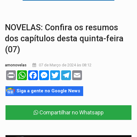
'OS OLHOS DO BRASIL':
Emanuel Neri transforma indignação e esperança em roc
SOB INVESTIGAÇÃO:
Dentista de PVH é denunciado por transmitir HIV a
NOVELAS: Confira os resumos
dos capítulos desta quinta-feira
(07)
07 de Março de 2024 às 08:12
amonovelas
Print
WhatsApp
Facebook
Messenger
Twitter
Telegram
Email
Siga a gente no Google News
Compartilhar no Whatsapp