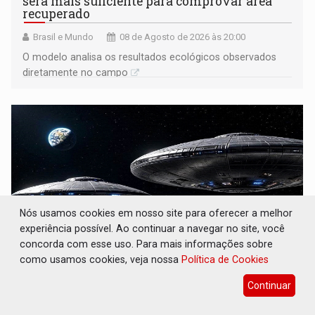
será mais suficiente para comprovar área
recuperado
Brasil e Mundo
08 de Agosto de 2026 às 20:00
O modelo analisa os resultados ecológicos observados
diretamente no campo
Nós usamos cookies em nosso site para oferecer a melhor
experiência possível. Ao continuar a navegar no site, você
concorda com esse uso. Para mais informações sobre
como usamos cookies, veja nossa
Política de Cookies
OVNIS NA LUA: Cientistas alertam para
Continuar
possível base secreta no satélite natural da
Terra