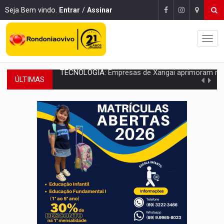
Seja Bem vindo.
Entrar
/
Assinar
ÚLTIMAS
PROTEGE A TERRA:
China descobre como explodir asteroide com bomba n
VÍDEO:
Motociclista morre após bater na traseira de camin
PARECE UM NUGGET:
Essa receita com frango virou o meu ja
EMPREENDEDORISMO:
7 negócios que podem começar com pouco dinheiro e vi
GIGANTE DA AMÉRICA:
Brasil reúne dimensão continental e posição estratégic
INDEPENDÊNCIA:
10 dicas importantes para quem quer mo
VARCENA:
Cientistas descobrem nova espécie de rã em florestas alagada
BARGANHA:
Vai comprar celular usado? Veja como consultar o a