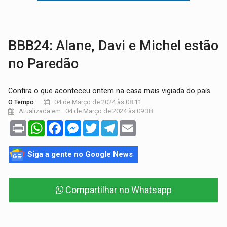
AMOR PERDIDO DÓI:
Luto amoroso não tem prazo, mas exige aten
TECNOLOGIA:
Empresas de Xangai aprimoram robôs de IA incorporada em 
BBB24: Alane, Davi e Michel estão
no Paredão
Confira o que aconteceu ontem na casa mais vigiada do país
04 de Março de 2024 às 08:11
O Tempo
Atualizada em : 04 de Março de 2024 às 09:38
Print
WhatsApp
Facebook
Messenger
Twitter
Telegram
Email
Siga a gente no Google News
Compartilhar no Whatsapp