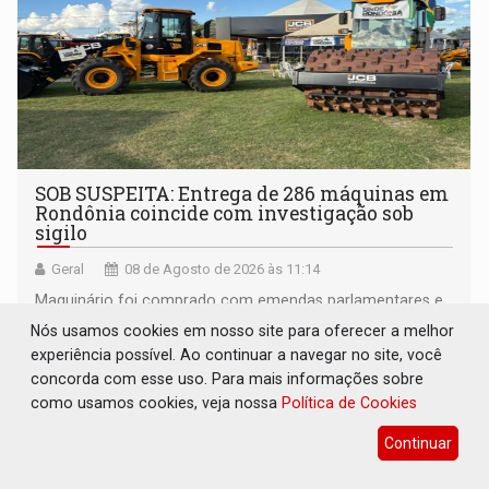
SOB SUSPEITA: Entrega de 286 máquinas em
Rondônia coincide com investigação sob
sigilo
Geral
08 de Agosto de 2026 às 11:14
Maquinário foi comprado com emendas parlamentares e
foram entregues na Rondônia Rural Show
Nós usamos cookies em nosso site para oferecer a melhor
experiência possível. Ao continuar a navegar no site, você
concorda com esse uso. Para mais informações sobre
como usamos cookies, veja nossa
Política de Cookies
Continuar