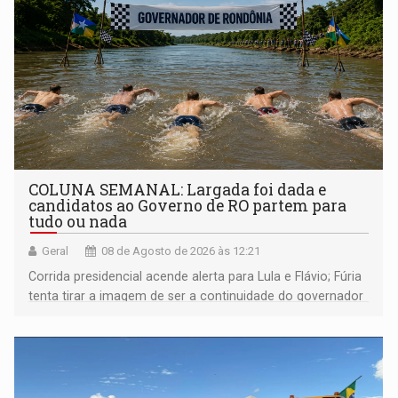
COLUNA SEMANAL: Largada foi dada e
candidatos ao Governo de RO partem para
tudo ou nada
Geral
08 de Agosto de 2026 às 12:21
Corrida presidencial acende alerta para Lula e Flávio; Fúria
tenta tirar a imagem de ser a continuidade do governador
Marcos Rocha; ex-prefeito Hildon Chaves parece ainda
não ter entrado no modo eleição; ABAV faz evento em
Porto Velho