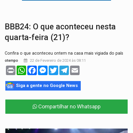
CAPOTAMENTO:
Motorista causa grave acidente com HR-V e f
VÍDEO:
Falso vendedor de salgados é preso por tráfico de drogas n
BBB24: O que aconteceu nesta
quarta-feira (21)?
Confira o que aconteceu ontem na casa mais vigiada do país
22 de Fevereiro de 2024 às 08:11
otempo
Print
WhatsApp
Facebook
Messenger
Twitter
Telegram
Email
Siga a gente no Google News
Compartilhar no Whatsapp