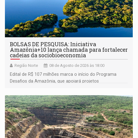
BOLSAS DE PESQUISA: Iniciativa
Amazônia+10 lança chamada para fortalecer
cadeias da sociobioeconomia
Região Norte
08 de Agosto de 2026 às 18:00
Edital de R$ 107 milhões marca o início do Programa
Desafios da Amazônia, que apoiará projetos
desenvolvidos por redes de pesquisa e inovação. A
submissão de pré-propostas poderá ser feita até 1º de
setembro