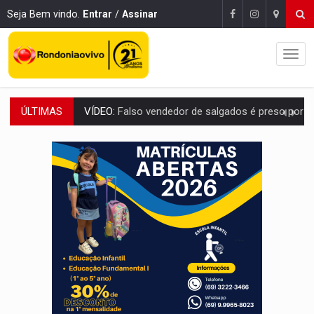
Seja Bem vindo.
Entrar
/
Assinar
ÚLTIMAS
BATATA-DOCE E FRANGO:
Faça esse escondidinho e me convide
BARREIRA NATURAL:
Desmate da Amazônia corta chuvas no Sul e ameaça produção
:
Anvisa libera venda de medicamentos pela Shopee, mas mantém 
MAIS RIGOR:
Nova lei endurece punição por abuso sexual contra crian
POLUIÇÃO E RISCOS:
Retirada de fiação irregular avança no país e em PVH p
VÍDEO:
Armado com machado, homem ameaça matar sobrinha grávida e com
TRIBUNAL DO CRIME:
Homem é espancado por facção criminosa 
VÍDEO:
Perseguição é registrada no shopping após colombiana furtar ce