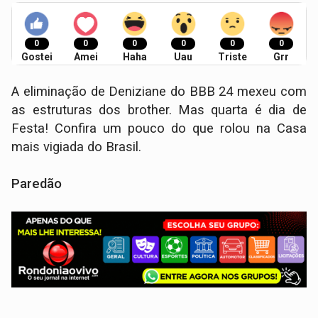
0
0
0
0
0
0
Gostei
Amei
Haha
Uau
Triste
Grr
A eliminação de Deniziane do BBB 24 mexeu com
as estruturas dos brother. Mas quarta é dia de
Festa! Confira um pouco do que rolou na Casa
mais vigiada do Brasil.
Paredão