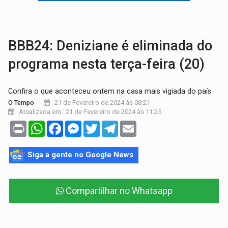
VÍDEO:
Perseguição é registrada no shopping após colombiana furtar ce
LUDOPATIA:
Apostas online começam a afetar produtividade e rotina
BBB24: Deniziane é eliminada do
programa nesta terça-feira (20)
Confira o que aconteceu ontem na casa mais vigiada do país
21 de Fevereiro de 2024 às 08:21
O Tempo
Atualizada em : 21 de Fevereiro de 2024 às 11:25
Print
WhatsApp
Facebook
Messenger
Twitter
Telegram
Email
Siga a gente no Google News
Compartilhar no Whatsapp