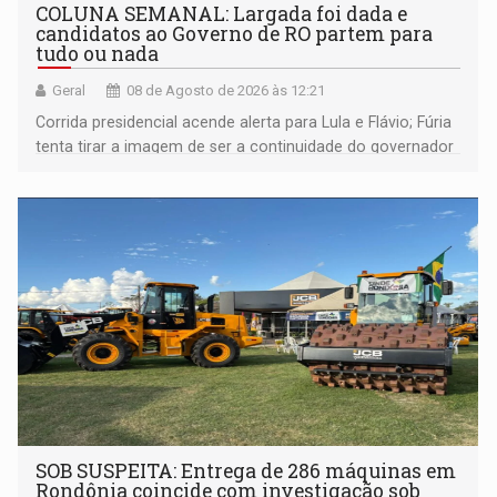
COLUNA SEMANAL: Largada foi dada e
candidatos ao Governo de RO partem para
tudo ou nada
Geral
08 de Agosto de 2026 às 12:21
Corrida presidencial acende alerta para Lula e Flávio; Fúria
tenta tirar a imagem de ser a continuidade do governador
Marcos Rocha; ex-prefeito Hildon Chaves parece ainda
não ter entrado no modo eleição; ABAV faz evento em
Porto Velho
SOB SUSPEITA: Entrega de 286 máquinas em
Rondônia coincide com investigação sob