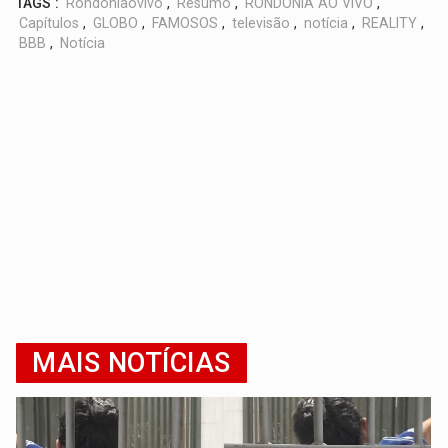
TAGS :
Rondoniaovivo
,
Resumo
,
RONDÔNIA AO VIVO
,
Capítulos
,
GLOBO
,
FAMOSOS
,
televisão
,
notícia
,
REALITY
,
BBB
,
Notícia
MAIS NOTÍCIAS