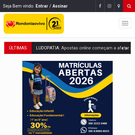
Seja Bem vindo.
Entrar
/
Assinar
ÚLTIMAS
REFLORESTAMENTO:
Plantar árvores não será mais suficiente para comprov
OVNIS NA LUA:
Cientistas alertam para possível base secreta no satélite n
ACABOU COM PEUGEOT:
Incêndio destrói carro que era rebocado para oficina no
VÍDEO:
Ladrão é filmado furtando moto na frente do bar 
BOLSAS DE PESQUISA:
Iniciativa Amazônia+10 lança chamada para fortalecer cadeia
MATERIAL:
Brasil tem grandes reservas de urânio, mas produz pouco e impo
VÍDEO:
Serpente capturada na fábrica da Coca-Cola é devolvid
HOMENAGEM:
Cientistas cassados pelo AI-5 se tornam pesquisadores emér