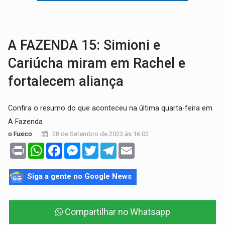
VÍDEO:
Falso vendedor de salgados é preso por tráfico de drogas n
BATATA-DOCE E FRANGO:
Faça esse escondidinho e me convide
A FAZENDA 15: Simioni e
Cariúcha miram em Rachel e
fortalecem aliança
Confira o resumo do que aconteceu na última quarta-feira em
A Fazenda
28 de Setembro de 2023 às 16:02
o Fuxico
Print
WhatsApp
Facebook
Messenger
Twitter
Telegram
Email
Siga a gente no Google News
Compartilhar no Whatsapp