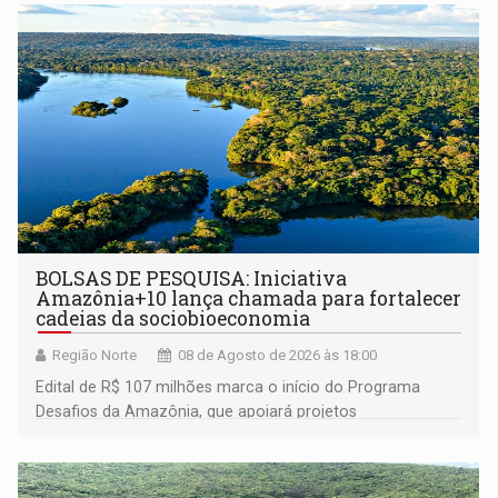
BOLSAS DE PESQUISA: Iniciativa
Amazônia+10 lança chamada para fortalecer
cadeias da sociobioeconomia
Região Norte
08 de Agosto de 2026 às 18:00
Edital de R$ 107 milhões marca o início do Programa
Desafios da Amazônia, que apoiará projetos
desenvolvidos por redes de pesquisa e inovação. A
submissão de pré-propostas poderá ser feita até 1º de
setembro