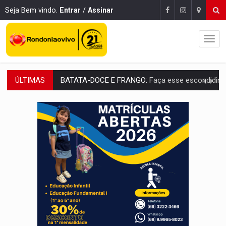
Seja Bem vindo.
Entrar
/
Assinar
ÚLTIMAS
BARREIRA NATURAL:
Desmate da Amazônia corta chuvas no Sul e ameaça produção
:
Anvisa libera venda de medicamentos pela Shopee, mas mantém 
MAIS RIGOR:
Nova lei endurece punição por abuso sexual contra crian
POLUIÇÃO E RISCOS:
Retirada de fiação irregular avança no país e em PVH p
VÍDEO:
Armado com machado, homem ameaça matar sobrinha grávida e com
TRIBUNAL DO CRIME:
Homem é espancado por facção criminosa 
VÍDEO:
Perseguição é registrada no shopping após colombiana furtar ce
LUDOPATIA:
Apostas online começam a afetar produtividade e rotina