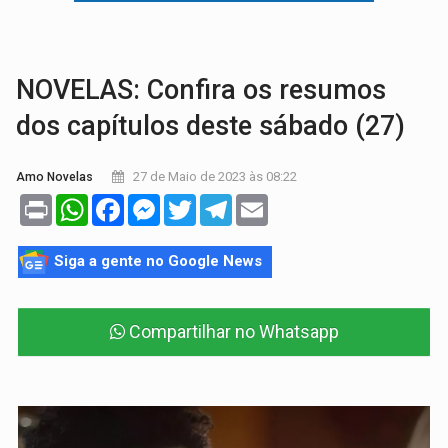
VÍDEO:
Armado com machado, homem ameaça matar sobrinha grávida e com
TRIBUNAL DO CRIME:
Homem é espancado por facção criminosa 
NOVELAS: Confira os resumos
dos capítulos deste sábado (27)
27 de Maio de 2023 às 08:22
Amo Novelas
Print
WhatsApp
Facebook
Messenger
Twitter
Telegram
Email
Siga a gente no Google News
Compartilhar no Whatsapp