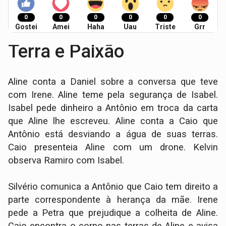
0
0
0
0
0
0
Gostei
Amei
Haha
Uau
Triste
Grr
Terra e Paixão
Aline conta a Daniel sobre a conversa que teve
com Irene. Aline teme pela segurança de Isabel.
Isabel pede dinheiro a Antônio em troca da carta
que Aline lhe escreveu. Aline conta a Caio que
Antônio está desviando a água de suas terras.
Caio presenteia Aline com um drone. Kelvin
observa Ramiro com Isabel.
Silvério comunica a Antônio que Caio tem direito a
parte correspondente à herança da mãe. Irene
pede a Petra que prejudique a colheita de Aline.
Caio encontra o corpo nas terras de Aline e avisa