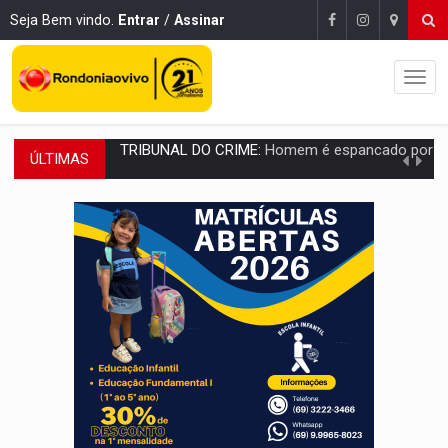
Seja Bem vindo.
Entrar
/
Assinar
ÚLTIMAS
VÍDEO:
Perseguição é registrada no shopping após colombiana furtar ce
LUDOPATIA:
Apostas online começam a afetar produtividade e rotina
REFLORESTAMENTO:
Plantar árvores não será mais suficiente para comprov
OVNIS NA LUA:
Cientistas alertam para possível base secreta no satélite n
ACABOU COM PEUGEOT:
Incêndio destrói carro que era rebocado para oficina no
VÍDEO:
Ladrão é filmado furtando moto na frente do bar 
BOLSAS DE PESQUISA:
Iniciativa Amazônia+10 lança chamada para fortalecer cadeia
MATERIAL:
Brasil tem grandes reservas de urânio, mas produz pouco e impo