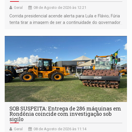
Geral
08 de Agosto de 2026 às 12:21
Corrida presidencial acende alerta para Lula e Flávio; Fúria
tenta tirar a imagem de ser a continuidade do governador
Marcos Rocha; ex-prefeito Hildon Chaves parece ainda
não ter entrado no modo eleição; ABAV faz evento em
Porto Velho
SOB SUSPEITA: Entrega de 286 máquinas em
Rondônia coincide com investigação sob
sigilo
Geral
08 de Agosto de 2026 às 11:14