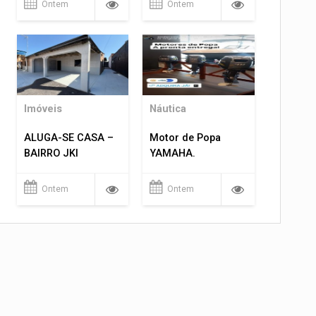
Ontem
Ontem
Imóveis
Náutica
ALUGA-SE CASA –
Motor de Popa
BAIRRO JKI
YAMAHA.
Ontem
Ontem