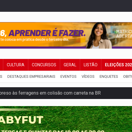
CULTURA
CONCURSOS
GERAL
LISTÃO
ELEIÇÕES 20
IS
DESTAQUES EMPRESARIAIS
EVENTOS
VÍDEOS
ENQUETES
OBIT
reso às ferragens em colisão com carreta na BR
veitar o fim de semana em Porto Velho
membro do CV com arma e drogas em boca de fumo
a com a APAE para ampliar ações voltadas a PCD's
bate a drones durante exercício antiaéreo