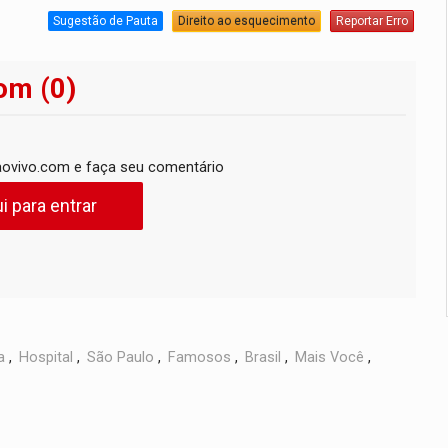
Sugestão de Pauta
Direito ao esquecimento
Reportar Erro
om (0)
ovivo.com e faça seu comentário
i para entrar
a
,
Hospital
,
São Paulo
,
Famosos
,
Brasil
,
Mais Você
,