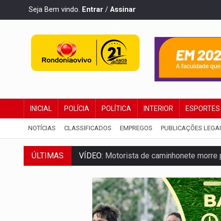
Seja Bem vindo.
Entrar
/
Assinar
INICIAL
POLÍCIA
POLÍTICA
INTERIOR
ESPORTES
NOTÍCIAS
CLASSIFICADOS
EMPREGOS
PUBLICAÇÕES LEGA
VÍDEO:
Motorista de caminhonete morre p
ÚLTIMAS
LAZER:
Seis lugares gratuitos para apro
VÍDEO:
FTICCO e Força Tática prendem 
INCLUSÃO:
Prefeitura fortalece parceri
DEFESA:
Exército testa inovações no com