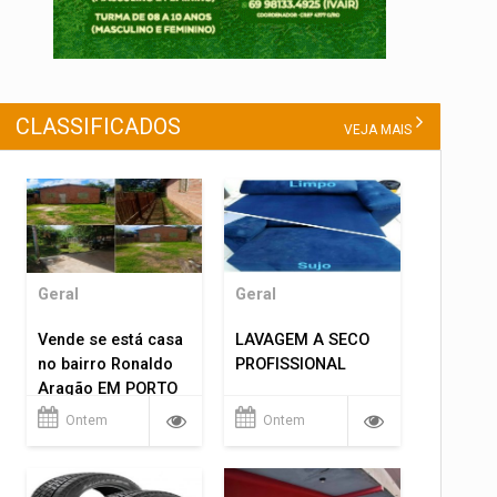
CLASSIFICADOS
VEJA MAIS
Geral
Geral
Vende se está casa
LAVAGEM A SECO
no bairro Ronaldo
PROFISSIONAL
Aragão EM PORTO
VELHO RO.
Ontem
Ontem