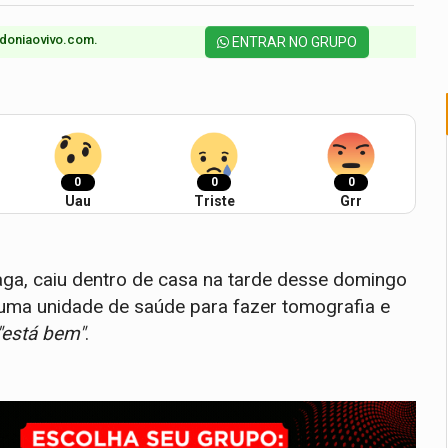
doniaovivo.com.​
ENTRAR NO GRUPO
0
0
0
Uau
Triste
Grr
aga, caiu dentro de casa na tarde desse domingo
a uma unidade de saúde para fazer tomografia e
"está bem"
.