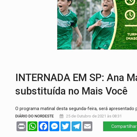
TEMAS SOCIOAMBIENTAIS:
Em Itapuã d
PREVISÃO:
Interior de Rondônia terá sáb
INFRAESTRUTURA:
Após quase 30 anos d
A ILHA:
Coreografia de Rondônia estreia 
TRÁGICO:
Pai do 'Xandy Motocross' mor
INTERNADA EM SP: Ana Mar
substituída no Mais Você
O programa matinal desta segunda-feira, será apresentado po
DIÁRIO DO NORDESTE
25 de Outubro de 2021 às 08:31
Print
WhatsApp
Facebook
Messenger
Twitter
Telegram
Email
Compartilhar