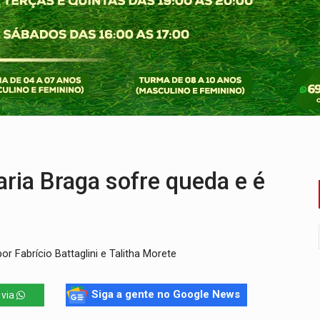
o Oeste, CINEMAZÔNIA leva cinema amazônico a estudantes na
ado (8) de calor intenso e tempo firme
e espera, asfalto chega ao bairro Nova Esperança
na programação do Festival de Dança de Joinville
re em acidente na BR-364
ia Braga sofre queda e é
r Fabrício Battaglini e Talitha Morete
Siga a gente no Google News
 via