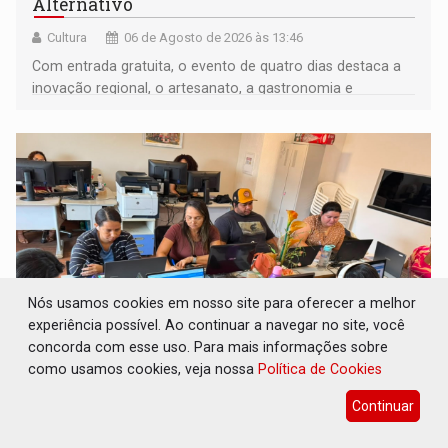
Alternativo
Cultura
06 de Agosto de 2026 às 13:46
Com entrada gratuita, o evento de quatro dias destaca a
inovação regional, o artesanato, a gastronomia e
promove a feira de adoção responsável de animais
Nós usamos cookies em nosso site para oferecer a melhor
experiência possível. Ao continuar a navegar no site, você
concorda com esse uso. Para mais informações sobre
como usamos cookies, veja nossa
Política de Cookies
FORTALECIMENTO: Contratação de novos
servidores reforça equipes do Cad Único nos
Continuar
Cras de PVH