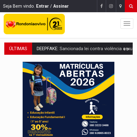
Seja Bem vindo.
Entrar
/
Assinar
ÚLTIMAS
COLEGIADO:
Brasil e Rússia discutem energia nuclear, defesa e ciênc
URGENTE:
Colisão entre caminhão e carro deixa quatro mortos e um em est
ENCONTRO:
Amazônia Negra ganha projeção nacional com participação de M
PREVISÃO:
Porto Velho tem chances de chuvas isoladas nesta se
SINDICATOS UNIDOS:
Assembleia Geral delibera greve da educação municip
PROCESSO SELETIVO:
Rondoniaovivo abre oficina de Comunicação com oportunidade
AGOSTO LILÁS:
MPRO lança de portal e promove reflexão sobre trajetória da Le
REGULARIZAÇÃO:
Refis 2026 segue até o fim do ano para regulariz