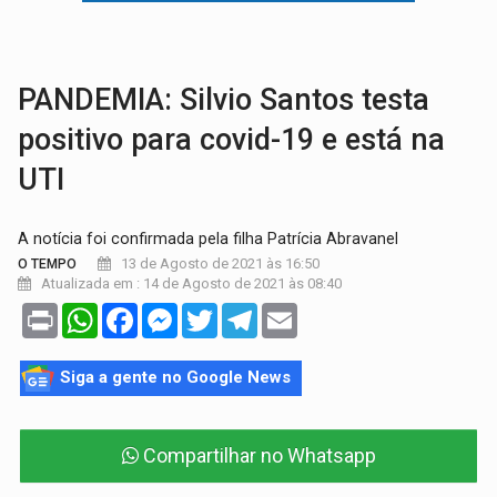
TRANSPORTE DE ARROZ:
MPF assegura cumprimento da legislação sobre transporte d
DEEPFAKE:
Sancionada lei contra violência sexual infantil na inte
PANDEMIA: Silvio Santos testa
positivo para covid-19 e está na
UTI
A notícia foi confirmada pela filha Patrícia Abravanel
13 de Agosto de 2021 às 16:50
O TEMPO
Atualizada em : 14 de Agosto de 2021 às 08:40
Print
WhatsApp
Facebook
Messenger
Twitter
Telegram
Email
Siga a gente no Google News
Compartilhar no Whatsapp