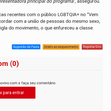
resentadora principal do programa”,
assegurou.
micas recentes com o público LGBTQIA+ no “Vem
ncordar com a união de pessoas do mesmo sexo,
igla do movimento, o que enfureceu a classe.
Sugestão de Pauta
Direito ao esquecimento
Reportar Erro
om (0)
ovivo.com e faça seu comentário
i para entrar