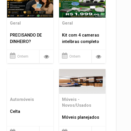
Geral
Geral
PRECISANDO DE
Kit com 4 cameras
DINHEIRO?
intelbras completo
Ontem
Ontem
Automóveis
Móveis -
Novos/Usados
Celta
Móveis planejados