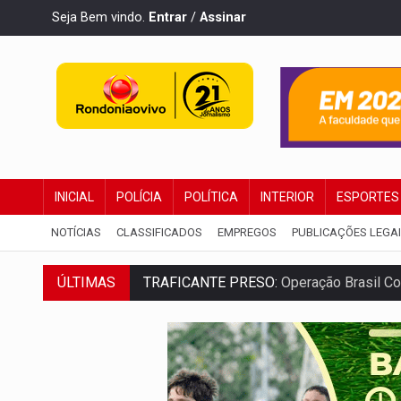
Seja Bem vindo.
Entrar
/
Assinar
INICIAL
POLÍCIA
POLÍTICA
INTERIOR
ESPORTES
NOTÍCIAS
CLASSIFICADOS
EMPREGOS
PUBLICAÇÕES LEGA
TRAFICANTE PRESO:
Operação Brasil Co
ÚLTIMAS
SUPER EL NIÑO:
Trabalho inédito vai ga
FAMÍLIA MORREU:
Identificadas as cinco
BRASIL CONTRA O CRIME:
Acusado de gu
TRAGÉDIA:
Sobe para cinco o número de 