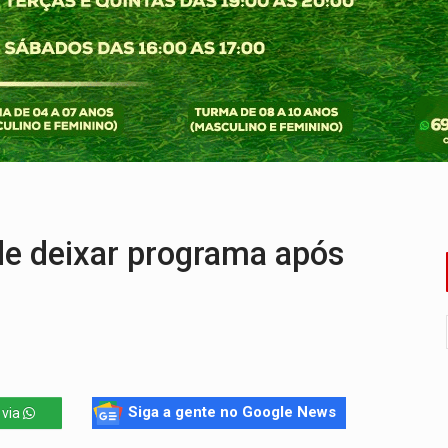
umprimento da legislação sobre transporte de cargas por em
 sexual infantil na internet e via IA
rgia nuclear, defesa e ciência em Brasília
o deixa quatro mortos e um em estado grave na BR
der faccionados que atacaram provedores de internet
de deixar programa após
Siga a gente no Google News
 via