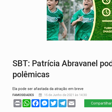
TRANSPORTE DE ARROZ:
MPF assegura c
DEEPFAKE:
Sancionada lei contra violência
COLEGIADO:
Brasil e Rússia discutem ene
URGENTE:
Colisão entre caminhão e carr
QUIRINUS:
Draco faz operação para pren
SBT: Patrícia Abravanel po
polêmicas
Ela pode ser afastada da atração em breve
FAMOSIDADES
15 de Junho de 2021 às 14:30
Print
WhatsApp
Facebook
Messenger
Twitter
Telegram
Email
Compartilhar