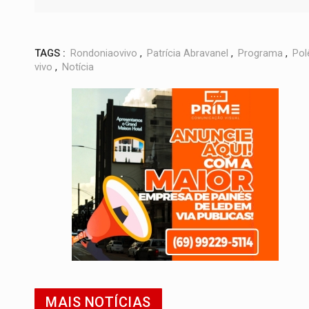
TAGS :
Rondoniaovivo
,
Patrícia Abravanel
,
Programa
,
Pol
vivo
,
Notícia
MAIS NOTÍCIAS