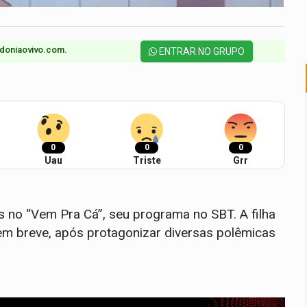
doniaovivo.com.​
ENTRAR NO GRUPO
0
0
0
Uau
Triste
Grr
s no “Vem Pra Cá”, seu programa no SBT. A filha
 em breve, após protagonizar diversas polêmicas