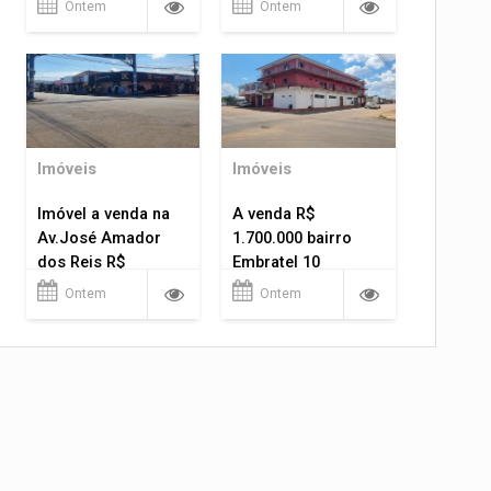
Ontem
Ontem
Imóveis
Imóveis
Imóvel a venda na
A venda R$
Av.José Amador
1.700.000 bairro
dos Reis R$
Embratel 10
1.400.000
apartamentos!
Ontem
Ontem