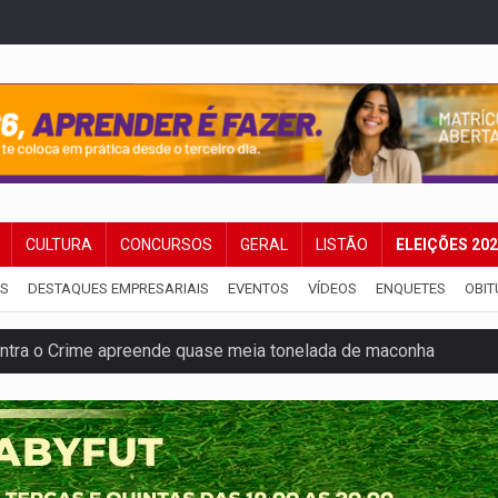
CULTURA
CONCURSOS
GERAL
LISTÃO
ELEIÇÕES 20
IS
DESTAQUES EMPRESARIAIS
EVENTOS
VÍDEOS
ENQUETES
OBIT
ntra o Crime apreende quase meia tonelada de maconha
rantir água potável para comunidades do Baixo Madeira
 vítimas de acidente na BR-364, entre elas uma criança
ardar armas de facção é preso com revólveres e espingardas
mortos em colisão entre carreta e Fiat Uno na BR-364