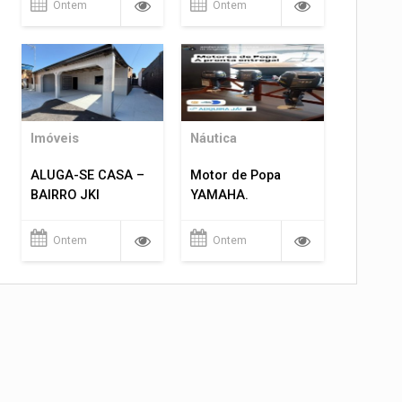
Ontem
Ontem
Imóveis
Náutica
ALUGA-SE CASA –
Motor de Popa
BAIRRO JKI
YAMAHA.
Ontem
Ontem