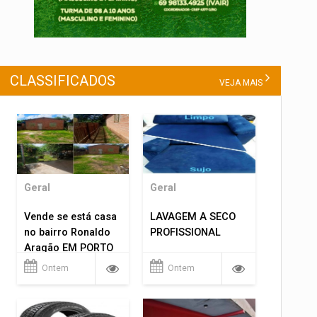
CLASSIFICADOS
VEJA MAIS
Geral
Geral
Vende se está casa
LAVAGEM A SECO
no bairro Ronaldo
PROFISSIONAL
Aragão EM PORTO
VELHO RO.
Ontem
Ontem