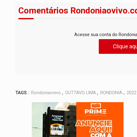
Comentários Rondoniaovivo.c
Acesse sua conta do Rondonia
Clique aqu
TAGS :
Rondoniaovivo
,
GUTTAVO LIMA
,
RONDONIA
,
2022