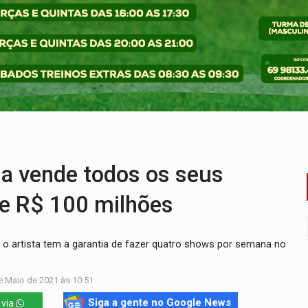
ado (8) de calor intenso e tempo firme
e espera, asfalto chega ao bairro Nova Esperança
na programação do Festival de Dança de Joinville
rro de digitação' em declaração de patrimônio de R$ 29 mi
reso às ferragens em colisão com carreta na BR
veitar o fim de semana em Porto Velho
a vende todos os seus
de R$ 100 milhões
que o artista tem a garantia de fazer quatro shows por semana no
e Maio de 2021 às 10:51
Siga a gente no Google News
 via