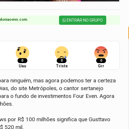
doniaovivo.com.​
ENTRAR NO GRUPO
0
0
0
Uau
Triste
Grr
 para ninguém, mas agora podemos ter a certeza
as, do site Metrópoles, o cantor sertanejo
ra o fundo de investimentos Four Even. Agora
lhões.
ws por R$ 100 milhões significa que Gusttavo
$ 520 mil.