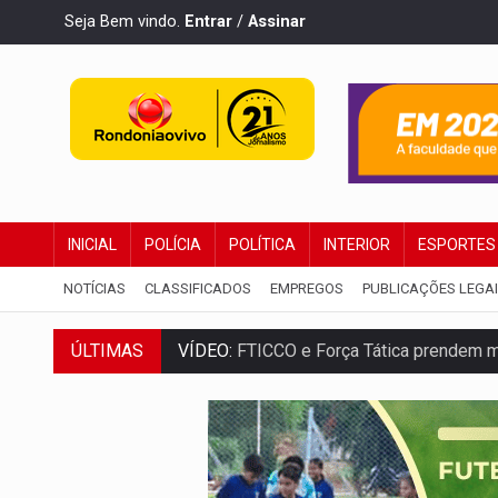
Seja Bem vindo.
Entrar
/
Assinar
INICIAL
POLÍCIA
POLÍTICA
INTERIOR
ESPORTES
NOTÍCIAS
CLASSIFICADOS
EMPREGOS
PUBLICAÇÕES LEGA
ÚLTIMAS
VÍDEO:
FTICCO e Força Tática prendem 
INCLUSÃO:
Prefeitura fortalece parceri
DEFESA:
Exército testa inovações no com
TEMAS SOCIOAMBIENTAIS:
Em Itapuã d