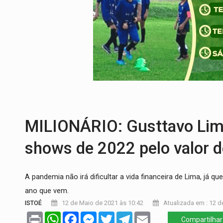
PREVISÃO:
Interior de Rondônia terá sáb
INFRAESTRUTURA:
Após quase 30 anos d
A ILHA:
Coreografia de Rondônia estreia 
ELEIÇÕES 2026:
Sgt. Mouza esclarece 'e
VÍDEO:
Motorista de caminhonete morre p
LAZER:
Seis lugares gratuitos para apro
MILIONÁRIO: Gusttavo Lim
shows de 2022 pelo valor 
A pandemia não irá dificultar a vida financeira de Lima, já 
ano que vem.
ISTOÉ
12 de Maio de 2021 às 10:42
Atualizada em : 12 d
Print
WhatsApp
Facebook
Messenger
Twitter
Telegram
Email
Compartilhar