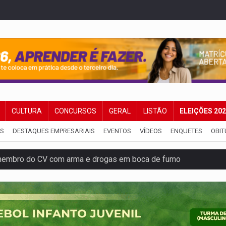
CULTURA
CONCURSOS
GERAL
LISTÃO
ELEIÇÕES 20
IS
DESTAQUES EMPRESARIAIS
EVENTOS
VÍDEOS
ENQUETES
OBIT
membro do CV com arma e drogas em boca de fumo
a com a APAE para ampliar ações voltadas a PCD's
bate a drones durante exercício antiaéreo
o Oeste, CINEMAZÔNIA leva cinema amazônico a estudantes na