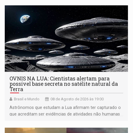
OVNIS NA LUA: Cientistas alertam para
possível base secreta no satélite natural da
Terra
Brasil e Mundo
08 de Agosto de 2026 às 19:00
Astrônomos que estudam a Lua afirmam ter capturado o
que acreditam ser evidências de atividades não humanas
tecnologicamente avançadas (OVNIs) na Lua e em sua
órbita