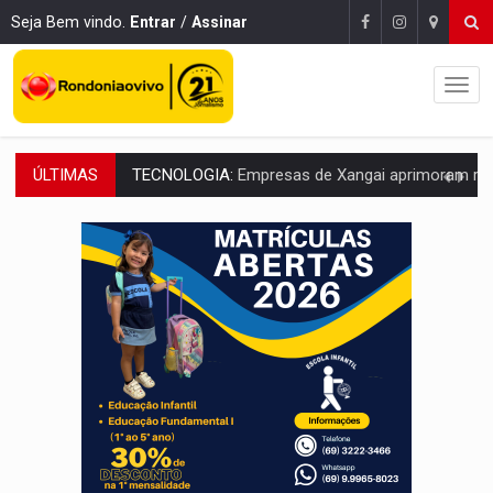
Seja Bem vindo.
Entrar
/
Assinar
ÚLTIMAS
PROTEGE A TERRA:
China descobre como explodir asteroide com bomba n
VÍDEO:
Motociclista morre após bater na traseira de camin
PARECE UM NUGGET:
Essa receita com frango virou o meu ja
EMPREENDEDORISMO:
7 negócios que podem começar com pouco dinheiro e vi
GIGANTE DA AMÉRICA:
Brasil reúne dimensão continental e posição estratégic
INDEPENDÊNCIA:
10 dicas importantes para quem quer mo
VARCENA:
Cientistas descobrem nova espécie de rã em florestas alagada
BARGANHA:
Vai comprar celular usado? Veja como consultar o a