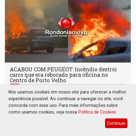
ACABOU COM PEUGEOT: Incêndio destrói
carro que era rebocado para oficina no
Centro de Porto Velho
Polícia
08 de Agosto de 2026 às 18:56
Nós usamos cookies em nosso site para oferecer a melhor
experiência possível. Ao continuar a navegar no site, você
Mulheres estavam indo para um sítio
concorda com esse uso. Para mais informações sobre
como usamos cookies, veja nossa
Política de Cookies
Continuar