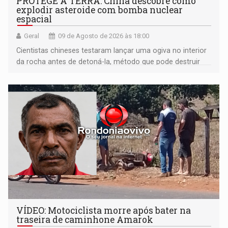
PROTEGE A TERRA: China descobre como
explodir asteroide com bomba nuclear
espacial
Geral
09 de Agosto de 2026 às 18:00
Cientistas chineses testaram lançar uma ogiva no interior
da rocha antes de detoná-la, método que pode destruir
corpos capazes de ameaçar a Terra
VÍDEO: Motociclista morre após bater na
traseira de caminhone Amarok