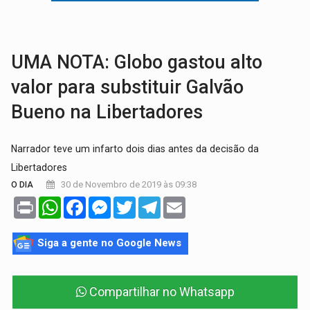
AMOR PERDIDO DÓI:
Luto amoroso não tem prazo, mas exige aten
TECNOLOGIA:
Empresas de Xangai aprimoram robôs de IA incorporada em 
UMA NOTA: Globo gastou alto
valor para substituir Galvão
Bueno na Libertadores
Narrador teve um infarto dois dias antes da decisão da
Libertadores
30 de Novembro de 2019 às 09:38
O DIA
Print
WhatsApp
Facebook
Messenger
Twitter
Telegram
Email
Siga a gente no Google News
Compartilhar no Whatsapp