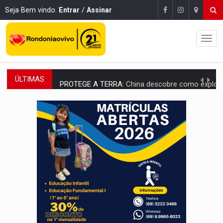
Seja Bem vindo.
Entrar
/
Assinar
ÚLTIMAS
PROTEGE A TERRA:
China descobre como explodir asteroide com bomba n
VÍDEO:
Motociclista morre após bater na traseira de camin
PARECE UM NUGGET:
Essa receita com frango virou o meu ja
EMPREENDEDORISMO:
7 negócios que podem começar com pouco dinheiro e vi
GIGANTE DA AMÉRICA:
Brasil reúne dimensão continental e posição estratégic
INDEPENDÊNCIA:
10 dicas importantes para quem quer mo
VARCENA:
Cientistas descobrem nova espécie de rã em florestas alagada
BARGANHA:
Vai comprar celular usado? Veja como consultar o a