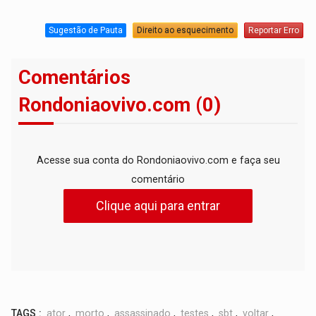
Sugestão de Pauta
Direito ao esquecimento
Reportar Erro
Comentários
Rondoniaovivo.com (0)
Acesse sua conta do Rondoniaovivo.com e faça seu
comentário
Clique aqui para entrar
TAGS :
ator
,
morto
,
assassinado
,
testes
,
sbt
,
voltar
,