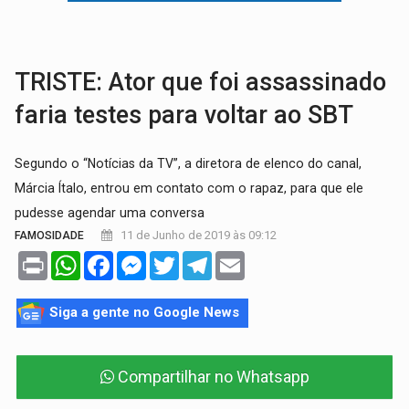
AMOR PERDIDO DÓI:
Luto amoroso não tem prazo, mas exige aten
TECNOLOGIA:
Empresas de Xangai aprimoram robôs de IA incorporada em 
TRISTE: Ator que foi assassinado
faria testes para voltar ao SBT
Segundo o “Notícias da TV”, a diretora de elenco do canal,
Márcia Ítalo, entrou em contato com o rapaz, para que ele
pudesse agendar uma conversa
11 de Junho de 2019 às 09:12
FAMOSIDADE
Print
WhatsApp
Facebook
Messenger
Twitter
Telegram
Email
Siga a gente no Google News
Compartilhar no Whatsapp