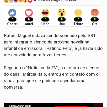
0 pessoas reagiram a isso.
0
0
0
0
0
0
Gostei
Amei
Haha
Uau
Triste
Grr
Rafael Miguel estava sendo sondado pelo SBT
para integrar o elenco da próxima novelinha
infantil da emissora, “Patinho Feio”, e já havia sido
até convidado para fazer testes.
Segundo o “Notícias da TV”, a diretora de elenco
do canal, Márcia Ítalo, entrou em contato com o
rapaz, para que ele pudesse agendar uma
conversa.