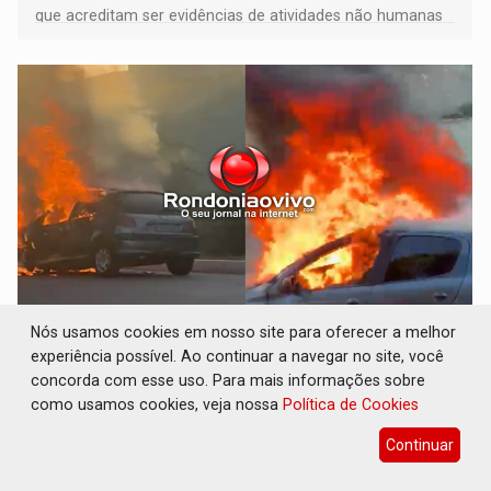
que acreditam ser evidências de atividades não humanas
tecnologicamente avançadas (OVNIs) na Lua e em sua
órbita
ACABOU COM PEUGEOT: Incêndio destrói
Nós usamos cookies em nosso site para oferecer a melhor
carro que era rebocado para oficina no
experiência possível. Ao continuar a navegar no site, você
Centro de Porto Velho
concorda com esse uso. Para mais informações sobre
como usamos cookies, veja nossa
Política de Cookies
Polícia
08 de Agosto de 2026 às 18:56
Mulheres estavam indo para um sítio
Continuar