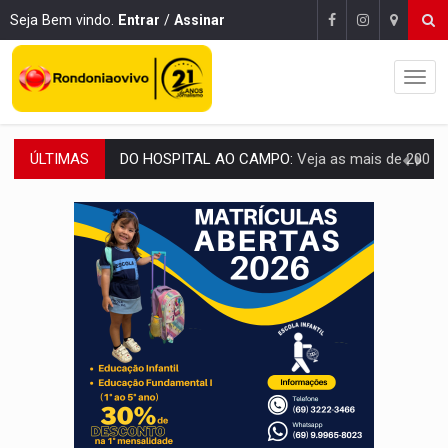
Seja Bem vindo.
Entrar
/
Assinar
ÚLTIMAS
EXPANSÃO:
Grupo Nova Era amplia presença em PVH e transforma Aramix em
ROTA GLOBAL:
PCC amplia presença internacional e transforma Brasil em cor
CONEXÃO RONDONIAOVIVO:
Museólogo Antônio Ocampo conduz a história de uma
EXTENSÃO DE DANOS:
Ferroviários pedem ao Iphan recuperação de área atingid
VARIANDO O CARDÁPIO:
Veja essa receita de carne assada para o a
PREJUÍZO AOS ESTUDANTES:
Greve dos professores em PVH é considerada 
POSSESSÃO DE DEBORAH LOGAN:
Terror mistura mistério e filmagens quase
TRANSPARÊNCIA:
TCE reúne candidatos ao Governo e apresenta diagnó