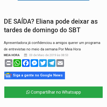
ARTIGO:
Reter até 50% no distrato imobiliário é legal, mas não pode 
DO HOSPITAL AO CAMPO:
Veja as mais de 200 ações de Marcos Rogé
DE SAÍDA? Eliana pode deixar as
tardes de domingo do SBT
Apresentadora já confidenciou a amigos querer um programa
de entrevistas no meio da semana Por Meia Hora
03 de Maio de 2019 às 08:53
MEIA HORA
Print
WhatsApp
Facebook
Messenger
Twitter
Telegram
Email
Siga a gente no Google News
Compartilhar no Whatsapp