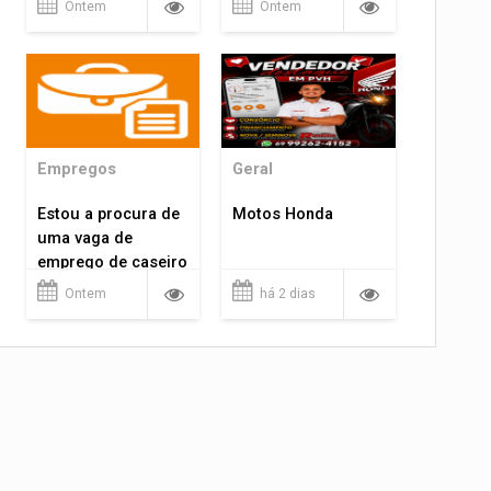
Ontem
Ontem
Empregos
Geral
Estou a procura de
Motos Honda
uma vaga de
emprego de caseiro
em porto velho
Ontem
há 2 dias
rondônia