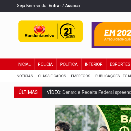
Seja Bem vindo.
Entrar
/
Assinar
INICIAL
POLÍCIA
POLÍTICA
INTERIOR
ESPORTES
NOTÍCIAS
CLASSIFICADOS
EMPREGOS
PUBLICAÇÕES LEGA
ÚLTIMAS
VÍDEO:
Denarc e Receita Federal apreen
OPERAÇÃO DA PC:
Membros do CV são p
ENTRADA GRATUITA:
Espetáculo As Mari
VÍDEO:
Três são presos após furto de mo