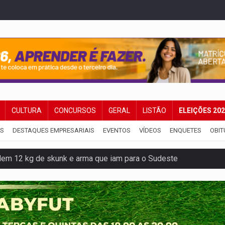
CULTURA
CONCURSOS
GERAL
LISTÃO
ELEIÇÕES 20
IS
DESTAQUES EMPRESARIAIS
EVENTOS
VÍDEOS
ENQUETES
OBIT
dem 12 kg de skunk e arma que iam para o Sudeste
resos com armas e drogas após crime de tortur@
as Somos Nós será apresentado na capital
tocicleta em frente de academia