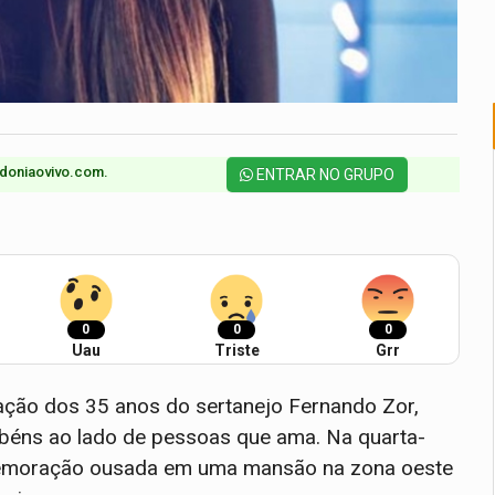
doniaovivo.com.​
ENTRAR NO GRUPO
0
0
0
Uau
Triste
Grr
ração dos 35 anos do sertanejo Fernando Zor,
abéns ao lado de pessoas que ama. Na quarta-
comemoração ousada em uma mansão na zona oeste