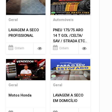
Geral
Automóveis
LAVAGEM A SECO
PNEU 175/75 ARO
PROFISSIONAL
14 T GOL /CELTA/
SAV / STRADA ETC..
R$ 219,99
Ontem
Ontem
MONTAGEM GRATIS
Geral
Geral
Motos Honda
LAVAGEM A SECO
EM DOMICÍLIO