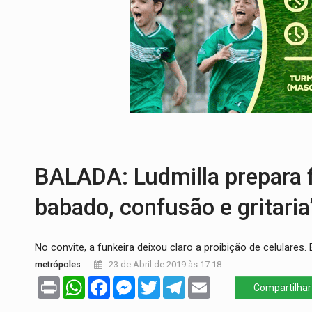
CELEBRAÇÃO:
Cerejeiras completa 43 a
SAÚDE:
Anvisa desmente boato sobre pre
VÍDEO:
Pitbulls fogem de residência e a
AÇÃO CONJUNTA:
Forças policiais apre
PF ESTÁ APURANDO:
Flávio Bolsonaro e
GRAVE:
Homem é esfaqueado no peito dur
BALADA: Ludmilla prepara f
babado, confusão e gritaria
No convite, a funkeira deixou claro a proibição de celulares. 
metrópoles
23 de Abril de 2019 às 17:18
Print
WhatsApp
Facebook
Messenger
Twitter
Telegram
Email
Compartilhar