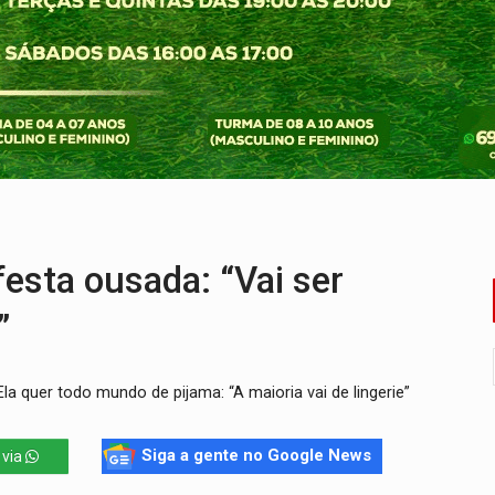
nos de emancipação com programação esportiva
sença de plástico ou petróleo em ovos
tacam casal de idosos na zona Leste
endem cerca de 1kg de ouro em Rondônia
scolhe Alfredo Gaspar como vice, alvo de denúncia por estupro
ante briga entre vizinhos
esta ousada: “Vai ser
”
Ela quer todo mundo de pijama: “A maioria vai de lingerie”
Siga a gente no Google News
 via