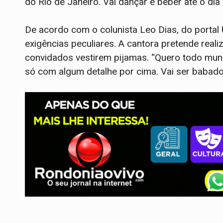
do Rio de Janeiro. Vai dançar e beber até o dia r
De acordo com o colunista Leo Dias, do portal
exigências peculiares. A cantora pretende reali
convidados vestirem pijamas. “Quero todo mundo
só com algum detalhe por cima. Vai ser babado,