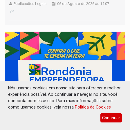
Publicações Legais
06 de Agosto de 2026 às 14:07
Nós usamos cookies em nosso site para oferecer a melhor
experiência possível. Ao continuar a navegar no site, você
concorda com esse uso. Para mais informações sobre
RO EMPREENDEDORA: 2ª edição da feira
como usamos cookies, veja nossa
Política de Cookies
começa nesta quinta-feira (6) no Espaço
Alternativo
Continuar
Cultura
06 de Agosto de 2026 às 13:46