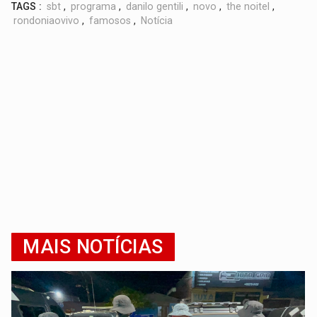
TAGS :
sbt
,
programa
,
danilo gentili
,
novo
,
the noitel
,
rondoniaovivo
,
famosos
,
Notícia
MAIS NOTÍCIAS