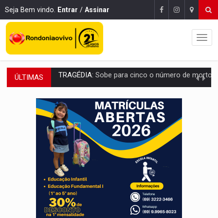
Seja Bem vindo.
Entrar
/
Assinar
ÚLTIMAS
TRANSPORTE DE ARROZ:
MPF assegura cumprimento da legislação sobre transporte d
DEEPFAKE:
Sancionada lei contra violência sexual infantil na inte
COLEGIADO:
Brasil e Rússia discutem energia nuclear, defesa e ciênc
URGENTE:
Colisão entre caminhão e carro deixa quatro mortos e um em est
ENCONTRO:
Amazônia Negra ganha projeção nacional com participação de M
PREVISÃO:
Porto Velho tem chances de chuvas isoladas nesta se
SINDICATOS UNIDOS:
Assembleia Geral delibera greve da educação municip
PROCESSO SELETIVO:
Rondoniaovivo abre oficina de Comunicação com oportunidade