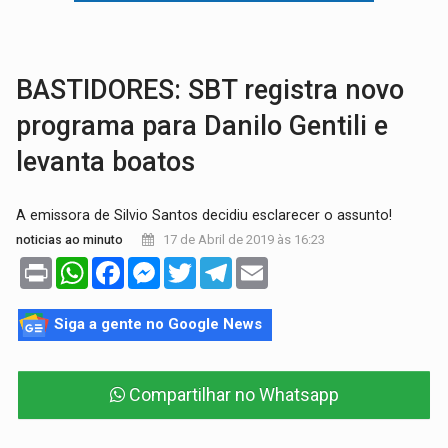
BRASIL CONTRA O CRIME:
Acusado de guardar armas de facção é preso com rev
TRAGÉDIA:
Sobe para cinco o número de mortos em colisão entre carreta e Fia
BASTIDORES: SBT registra novo
programa para Danilo Gentili e
levanta boatos
A emissora de Silvio Santos decidiu esclarecer o assunto!
17 de Abril de 2019 às 16:23
noticias ao minuto
Print
WhatsApp
Facebook
Messenger
Twitter
Telegram
Email
Siga a gente no Google News
Compartilhar no Whatsapp