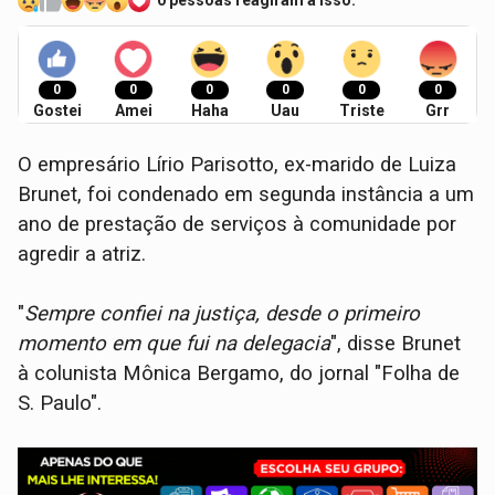
0 pessoas reagiram a isso.
0
0
0
0
0
0
Gostei
Amei
Haha
Uau
Triste
Grr
O empresário Lírio Parisotto, ex-marido de Luiza
Brunet, foi condenado em segunda instância a um
ano de prestação de serviços à comunidade por
agredir a atriz.
"
Sempre confiei na justiça, desde o primeiro
momento em que fui na delegacia
", disse Brunet
à colunista Mônica Bergamo, do jornal "Folha de
S. Paulo".