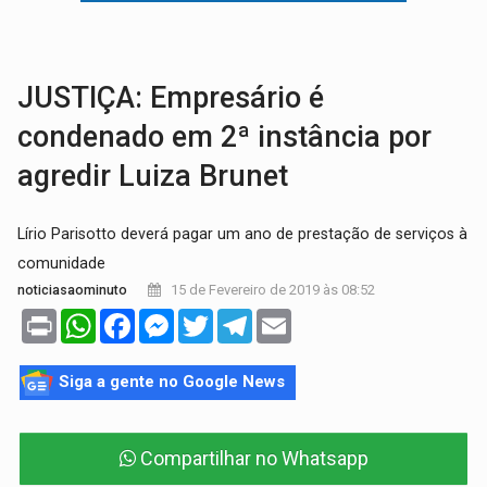
OVNIS NA LUA:
Cientistas alertam para possível base secreta no satélite n
ACABOU COM PEUGEOT:
Incêndio destrói carro que era rebocado para oficina no
JUSTIÇA: Empresário é
condenado em 2ª instância por
agredir Luiza Brunet
Lírio Parisotto deverá pagar um ano de prestação de serviços à
comunidade
15 de Fevereiro de 2019 às 08:52
noticiasaominuto
Print
WhatsApp
Facebook
Messenger
Twitter
Telegram
Email
Siga a gente no Google News
Compartilhar no Whatsapp