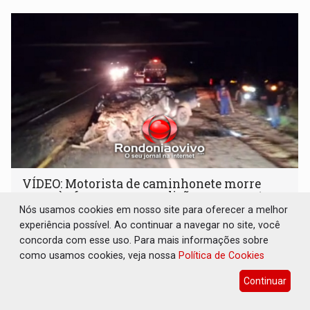
VÍDEO: Motorista de caminhonete morre
preso às ferragens em colisão com carreta
na BR-364
Nós usamos cookies em nosso site para oferecer a melhor
experiência possível. Ao continuar a navegar no site, você
Polícia
07 de Agosto de 2026 às 23:40
concorda com esse uso. Para mais informações sobre
Equipes do Corpo de Bombeiros, Polícia Rodoviária
como usamos cookies, veja nossa
Política de Cookies
Federal (PRF) e Perícia Criminal foram acionadas
Continuar