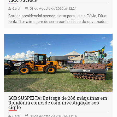
Geral
08 de Agosto de 2026 às 12:21
Corrida presidencial acende alerta para Lula e Flávio; Fúria
tenta tirar a imagem de ser a continuidade do governador
Marcos Rocha; ex-prefeito Hildon Chaves parece ainda
não ter entrado no modo eleição; ABAV faz evento em
Porto Velho
SOB SUSPEITA: Entrega de 286 máquinas em
Rondônia coincide com investigação sob
sigilo
Geral
08 de Agosto de 2026 às 11:14