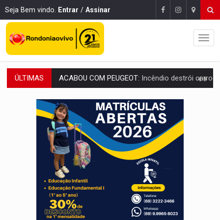
Seja Bem vindo.
Entrar
/
Assinar
ÚLTIMAS
VÍDEO:
Ladrão é filmado furtando moto na frente do bar 
BOLSAS DE PESQUISA:
Iniciativa Amazônia+10 lança chamada para fortalecer cadeia
MATERIAL:
Brasil tem grandes reservas de urânio, mas produz pouco e impo
VÍDEO:
Serpente capturada na fábrica da Coca-Cola é devolvid
HOMENAGEM:
Cientistas cassados pelo AI-5 se tornam pesquisadores emér
VÍDEO:
Líder religioso é preso por abusar de fiéis sob pretexto de 'pro
LEVANTAMENTO:
Brasil tem uma história marcada por guerras, revoltas e con
LAMENTÁVEL:
Mulher é encontrada morta dentro de residência e