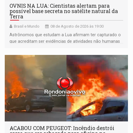
OVNIS NA LUA: Cientistas alertam para
possível base secreta no satélite natural da
Terra
Brasil e Mundo
08 de Agosto de 2026 às 19:00
Astrônomos que estudam a Lua afirmam ter capturado o
que acreditam ser evidências de atividades não humanas
tecnologicamente avançadas (OVNIs) na Lua e em sua
órbita
ACABOU COM PEUGEOT: Incêndio destrói