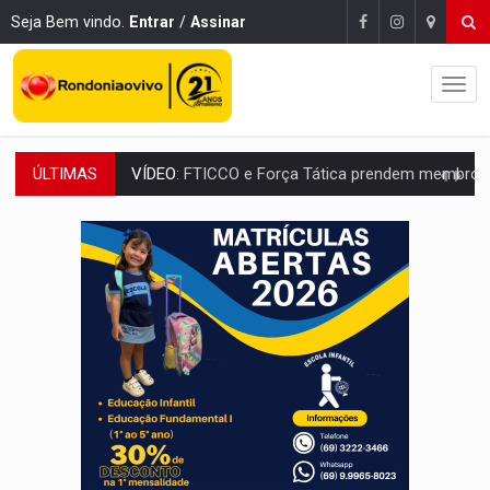
Seja Bem vindo.
Entrar
/
Assinar
ÚLTIMAS
INCLUSÃO:
Prefeitura fortalece parceria com a APAE para ampliar ações v
DEFESA:
Exército testa inovações no combate a drones durante exerc
TEMAS SOCIOAMBIENTAIS:
Em Itapuã do Oeste, CINEMAZÔNIA leva cinema amazônico 
PREVISÃO:
Interior de Rondônia terá sábado (8) de calor intenso
INFRAESTRUTURA:
Após quase 30 anos de espera, asfalto chega ao bairr
A ILHA:
Coreografia de Rondônia estreia na programação do Festival de Dan
ELEIÇÕES 2026:
Sgt. Mouza esclarece 'erro de digitação' em declaração de patrim
JUDICIÁRIO:
Sinjur parabeniza servidores pelo adicional de incentivo com ef