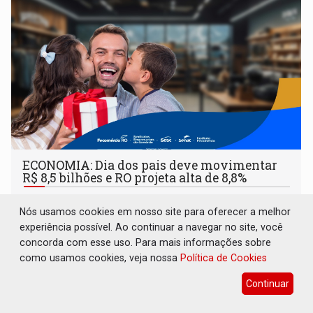
ECONOMIA: Dia dos pais deve movimentar
R$ 8,5 bilhões e RO projeta alta de 8,8%
Geral
07 de Agosto de 2026 às 10:10
Nós usamos cookies em nosso site para oferecer a melhor
Data comemorativa se consolida como a quarta mais
experiência possível. Ao continuar a navegar no site, você
relevante do calendário varejista, impulsionada pelo menor
concorda com esse uso. Para mais informações sobre
desemprego em 14 anos e pela recuperação da renda
como usamos cookies, veja nossa
Política de Cookies
média do trabalhador
Continuar