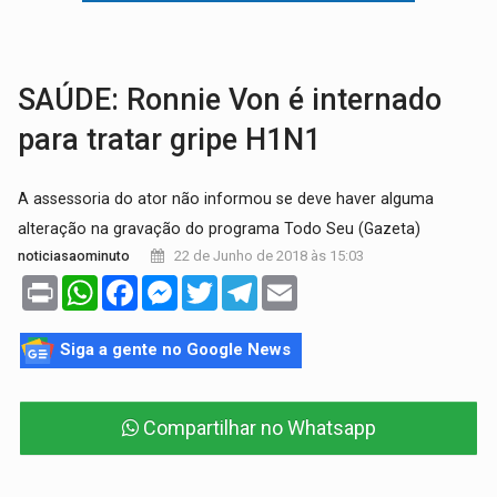
LAZER:
Seis lugares gratuitos para aproveitar o fim de semana e
VÍDEO:
FTICCO e Força Tática prendem membro do CV com arma e drogas em
SAÚDE: Ronnie Von é internado
para tratar gripe H1N1
A assessoria do ator não informou se deve haver alguma
alteração na gravação do programa Todo Seu (Gazeta)
22 de Junho de 2018 às 15:03
noticiasaominuto
Print
WhatsApp
Facebook
Messenger
Twitter
Telegram
Email
Siga a gente no Google News
Compartilhar no Whatsapp