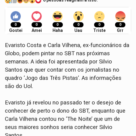
0 pessoas reagiram a isso.
0
0
0
0
0
0
Gostei
Amei
Haha
Uau
Triste
Grr
Evaristo Costa e Carla Vilhena, ex-funcionários da
Globo, podem pintar no SBT nas próximas
semanas. A ideia foi apresentada por Silvio
Santos que quer contar com os jornalistas no
quadro ‘Jogo das Três Pistas’. As informações
são do Uol.
Evaristo já revelou no passado ter o desejo de
conhecer de perto o dono do SBT, enquanto que
Carla Vilhena contou no ‘The Noite’ que um de
seus maiores sonhos seria conhecer Silvio
Santos.