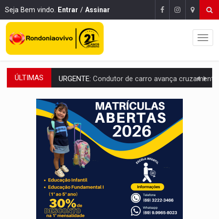
Seja Bem vindo.
Entrar
/
Assinar
ÚLTIMAS
URGENTE:
Condutor de carro avança cruzamento e deixa motociclista
'OS OLHOS DO BRASIL':
Emanuel Neri transforma indignação e esperança em roc
SOB INVESTIGAÇÃO:
Dentista de PVH é denunciado por transmitir HIV a
ESQUEMA DE FRAUDES:
Polícia Civil deflagra a terceira fase da Oper
ASSESSOR FLAGRADO:
Empresa e ONG que recebeu R$ 12 mi em emendas estão
INFLUENCIARIA ELEIÇÕES:
Justiça Eleitoral manda tirar vídeo com suposta d
CONEXÃO RONDONIAOVIVO:
Marcio Barreto, pres. da ABAV-RO, alerta sobre golpes 
DA RECICLAGEM AO SUCESSO:
A trajetória de superação de Car