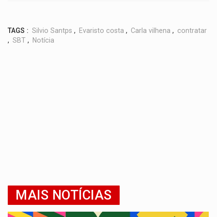
TAGS :
Silvio Santps
,
Evaristo costa
,
Carla vilhena
,
contratar
,
SBT
,
Notícia
MAIS NOTÍCIAS