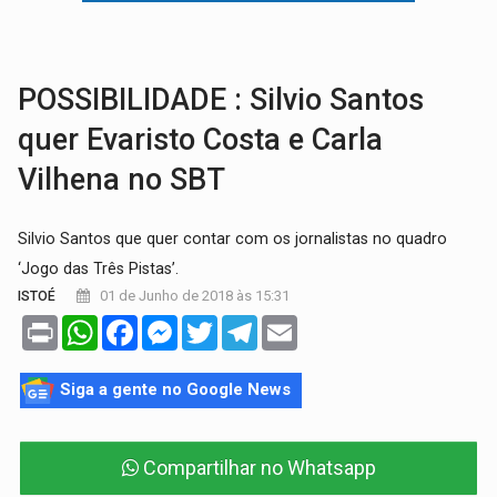
RO EMPREENDEDORA:
2ª edição da feira começa nesta quinta-feira (6) no 
FORTALECIMENTO:
Contratação de novos servidores reforça equipes do Cad Úni
POSSIBILIDADE : Silvio Santos
quer Evaristo Costa e Carla
Vilhena no SBT
Silvio Santos que quer contar com os jornalistas no quadro
‘Jogo das Três Pistas’.
01 de Junho de 2018 às 15:31
ISTOÉ
Print
WhatsApp
Facebook
Messenger
Twitter
Telegram
Email
Siga a gente no Google News
Compartilhar no Whatsapp