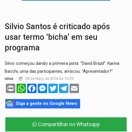
AMOR PERDIDO DÓI:
Luto amoroso não tem prazo, mas exige aten
TECNOLOGIA:
Empresas de Xangai aprimoram robôs de IA incorporada em 
Silvio Santos é criticado após
usar termo ‘bicha’ em seu
programa
Silvio começou dando a primeira pista: “David Brazil”. Karina
Bacchi, uma das participantes, arriscou: “Apresentador?”.
28 de Maio de 2018 às 15:35
istoe
Print
WhatsApp
Facebook
Messenger
Twitter
Telegram
Email
Siga a gente no Google News
Compartilhar no Whatsapp