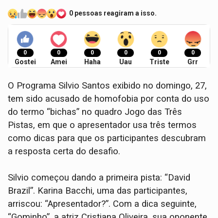
0 pessoas reagiram a isso.
0
0
0
0
0
0
Gostei
Amei
Haha
Uau
Triste
Grr
O Programa Silvio Santos exibido no domingo, 27,
tem sido acusado de homofobia por conta do uso
do termo “bichas” no quadro Jogo das Três
Pistas, em que o apresentador usa três termos
como dicas para que os participantes descubram
a resposta certa do desafio.
Silvio começou dando a primeira pista: “David
Brazil”. Karina Bacchi, uma das participantes,
arriscou: “Apresentador?”. Com a dica seguinte,
“Gominho”, a atriz Cristiana Oliveira, sua oponente,