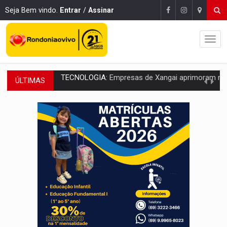
Seja Bem vindo.
Entrar
/
Assinar
ÚLTIMAS
PROTEGE A TERRA:
China descobre como explodir asteroide com bomba n
VÍDEO:
Motociclista morre após bater na traseira de camin
PARECE UM NUGGET:
Essa receita com frango virou o meu ja
EMPREENDEDORISMO:
7 negócios que podem começar com pouco dinheiro e vi
GIGANTE DA AMÉRICA:
Brasil reúne dimensão continental e posição estratégic
INDEPENDÊNCIA:
10 dicas importantes para quem quer mo
VARCENA:
Cientistas descobrem nova espécie de rã em florestas alagada
BARGANHA:
Vai comprar celular usado? Veja como consultar o a