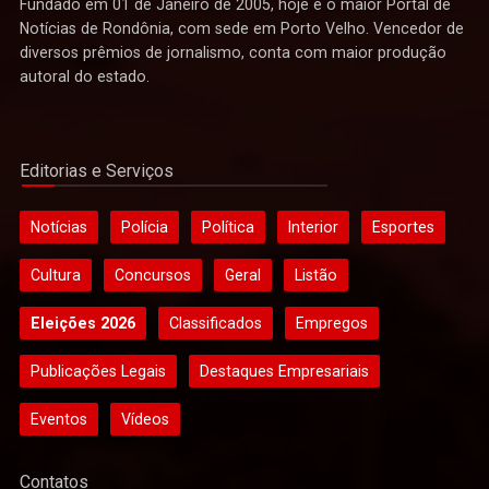
Fundado em 01 de Janeiro de 2005, hoje é o maior Portal de
Notícias de Rondônia, com sede em Porto Velho. Vencedor de
diversos prêmios de jornalismo, conta com maior produção
autoral do estado.
Editorias e Serviços
Notícias
Polícia
Política
Interior
Esportes
Cultura
Concursos
Geral
Listão
Eleições 2026
Classificados
Empregos
Publicações Legais
Destaques Empresariais
Eventos
Vídeos
Contatos