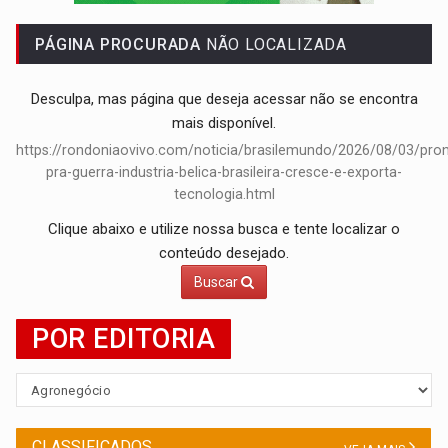
'OS OLHOS DO BRASIL':
Emanuel Neri transforma indignação e esperança em roc
PÁGINA PROCURADA
NÃO LOCALIZADA
Desculpa, mas página que deseja acessar não se encontra
mais disponível.
https://rondoniaovivo.com/noticia/brasilemundo/2026/08/03/pro
pra-guerra-industria-belica-brasileira-cresce-e-exporta-
tecnologia.html
Clique abaixo e utilize nossa busca e tente localizar o
conteúdo desejado.
Buscar
POR EDITORIA
CLASSIFICADOS