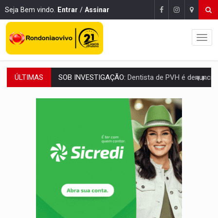
Seja Bem vindo.
Entrar
/
Assinar
ÚLTIMAS
ESQUEMA DE FRAUDES:
Polícia Civil deflagra a terceira fase da Oper
ASSESSOR FLAGRADO:
Empresa e ONG que recebeu R$ 12 mi em emendas estão
INFLUENCIARIA ELEIÇÕES:
Justiça Eleitoral manda tirar vídeo com suposta d
CONEXÃO RONDONIAOVIVO:
Marcio Barreto, pres. da ABAV-RO, alerta sobre golpes 
DA RECICLAGEM AO SUCESSO:
A trajetória de superação de Car
'RIO OMERÊ':
MPF pede condenação do Banco do Brasil por financiar atividade
INFRAESTRUTURA:
Vilhena realiza audiência pública sobre moderniz
SEM SISTEMA:
Falha afeta atendimentos na Policlínica Os