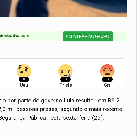
doniaovivo.com.​
ENTRAR NO GRUPO
0
0
0
Uau
Triste
Grr
do por parte do governo Lula resultou em R$ 2
2,3 mil pessoas presas, segundo o mais recente
Segurança Pública nesta sexta-feira (26).