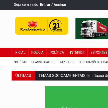
Seja Bem vindo.
Entrar
/
Assinar
INICIAL
POLÍCIA
POLÍTICA
INTERIOR
ESPORTES
NOTÍCIAS
CLASSIFICADOS
EMPREGOS
PUBLICAÇÕES LEGA
TEMAS SOCIOAMBIENTAIS:
Em Itapuã d
ÚLTIMAS
PREVISÃO:
Interior de Rondônia terá sáb
INFRAESTRUTURA:
Após quase 30 anos d
A ILHA:
Coreografia de Rondônia estreia 