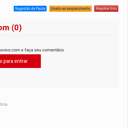
Sugestão de Pauta
Direito ao esquecimento
Reportar Erro
om (0)
ovivo.com e faça seu comentário
i para entrar
ícia