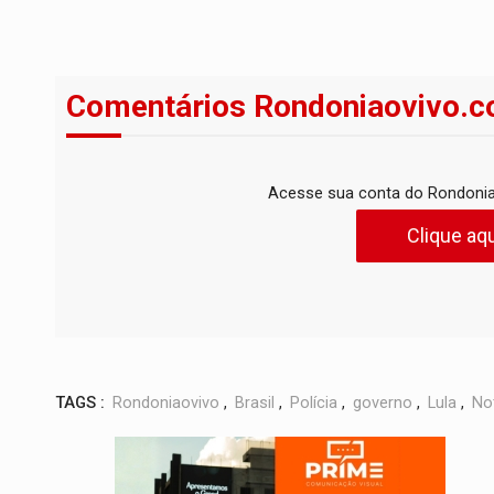
Comentários Rondoniaovivo.c
Acesse sua conta do Rondonia
Clique aqu
TAGS :
Rondoniaovivo
,
Brasil
,
Polícia
,
governo
,
Lula
,
Not