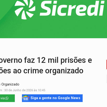
rro de digitação' em declaração de patrimônio de R$ 29 mi
 pelo adicional de incentivo com efeitos retroativos
regão Eletrônico Nº 12/2026 - UASG 200095
onelada de drogas em fundo falso de caminhão
eados na promoção de dia dos Pais
bate a drones durante exercício antiaéreo
rno faz 12 mil prisões e
hões ao crime organizado
e Organizado
m : 30 de Junho de 2026 às 10:45
Siga a gente no Google News
 via