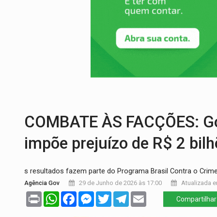
ELEIÇÕES 2026:
Sgt. Mouza esclarece 'e
JUDICIÁRIO:
Sinjur parabeniza servidores
Publicação Legal:
AVISO DE LICITAÇÃO: P
BR-364:
Polícia apreende mais de uma t
EMOCIONE:
PRESENTES: Confira os sort
DEFESA:
Exército testa inovações no com
COMBATE ÀS FACÇÕES: Gove
impõe prejuízo de R$ 2 bil
s resultados fazem parte do Programa Brasil Contra o Crim
Agência Gov
29 de Junho de 2026 às 17:00
Atualizada e
Print
WhatsApp
Facebook
Messenger
Twitter
Telegram
Email
Compartilhar