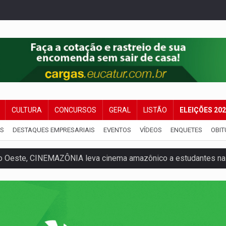
CULTURA
CONCURSOS
GERAL
LISTÃO
ELEIÇÕES 20
IS
DESTAQUES EMPRESARIAIS
EVENTOS
VÍDEOS
ENQUETES
OBIT
o Oeste, CINEMAZÔNIA leva cinema amazônico a estudantes na
ado (8) de calor intenso e tempo firme
e espera, asfalto chega ao bairro Nova Esperança
na programação do Festival de Dança de Joinville