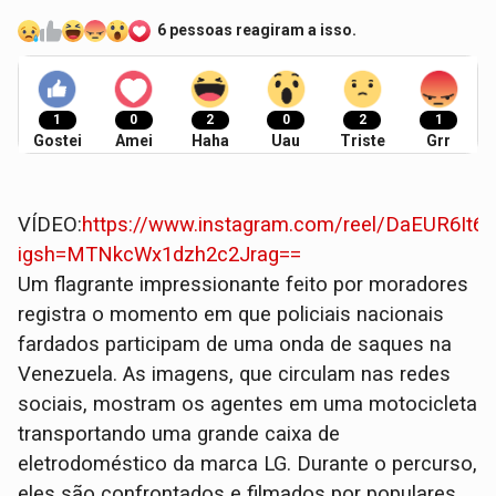
6 pessoas reagiram a isso.
1
0
2
0
2
1
Gostei
Amei
Haha
Uau
Triste
Grr
VÍDEO:
https://www.instagram.com/reel/DaEUR6It6
igsh=MTNkcWx1dzh2c2Jrag==
Um flagrante impressionante feito por moradores
registra o momento em que policiais nacionais
fardados participam de uma onda de saques na
Venezuela. As imagens, que circulam nas redes
sociais, mostram os agentes em uma motocicleta
transportando uma grande caixa de
eletrodoméstico da marca LG. Durante o percurso,
eles são confrontados e filmados por populares,