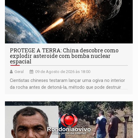
PROTEGE A TERRA: China descobre como
explodir asteroide com bomba nuclear
espacial
Geral
09 de Agosto de 2026 às 18:00
Cientistas chineses testaram lançar uma ogiva no interior
da rocha antes de detoná-la, método que pode destruir
corpos capazes de ameaçar a Terra