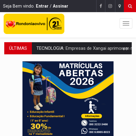
Seja Bem vindo.
Entrar
/
Assinar
ÚLTIMAS
PROTEGE A TERRA:
China descobre como explodir asteroide com bomba n
VÍDEO:
Motociclista morre após bater na traseira de camin
PARECE UM NUGGET:
Essa receita com frango virou o meu ja
EMPREENDEDORISMO:
7 negócios que podem começar com pouco dinheiro e vi
GIGANTE DA AMÉRICA:
Brasil reúne dimensão continental e posição estratégic
INDEPENDÊNCIA:
10 dicas importantes para quem quer mo
VARCENA:
Cientistas descobrem nova espécie de rã em florestas alagada
BARGANHA:
Vai comprar celular usado? Veja como consultar o a