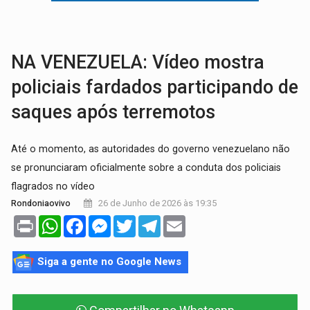
AMOR PERDIDO DÓI:
Luto amoroso não tem prazo, mas exige aten
TECNOLOGIA:
Empresas de Xangai aprimoram robôs de IA incorporada em 
NA VENEZUELA: Vídeo mostra
policiais fardados participando de
saques após terremotos
Até o momento, as autoridades do governo venezuelano não
se pronunciaram oficialmente sobre a conduta dos policiais
flagrados no vídeo
26 de Junho de 2026 às 19:35
Rondoniaovivo
Print
WhatsApp
Facebook
Messenger
Twitter
Telegram
Email
Siga a gente no Google News