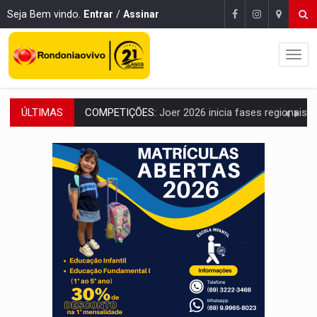
Seja Bem vindo.
Entrar
/
Assinar
ÚLTIMAS
PERIGO:
Moradores denunciam escuridão e insegurança na Estrada d
COLIGAÇÃO:
Reabertura de ação no TSE pode resultar em cassação de prefeita 
INCLUSÃO:
APAE Porto Velho abre inscrições para 
CLUBE DOS R$ 00,00:
21 candidatos declaram patrimônio zero em Rondônia na
INTERIOR:
Ouro Preto do Oeste realiza Cavalgada da Expo Show Norte
DESENVOLVIMENTO:
Ideb avança nos anos iniciais do ensino fundamen
VULGO 'UNIÃO':
Chefe de facção criminosa é preso durante oper
Publicação Legal:
CONVOCAÇÃO DAS ELEIÇÕES: S