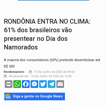
EDUCAÇÃO:
Corumbiara lidera Ideb 2025 entre redes municipai
COMPETIÇÕES:
Joer 2026 inicia fases regionais e reúne mais de 7,3 mil
RONDÔNIA ENTRA NO CLIMA:
61% dos brasileiros vão
presentear no Dia dos
Namorados
A maioria dos consumidores (60%) pretende desembolsar até
R$ 300
10 de Junho de 2026 às 09:03
Rondoniaovivo
Atualizada em : 10 de Junho de 2026 às 14:02
Print
WhatsApp
Facebook
Messenger
Twitter
Telegram
Email
Siga a gente no Google News