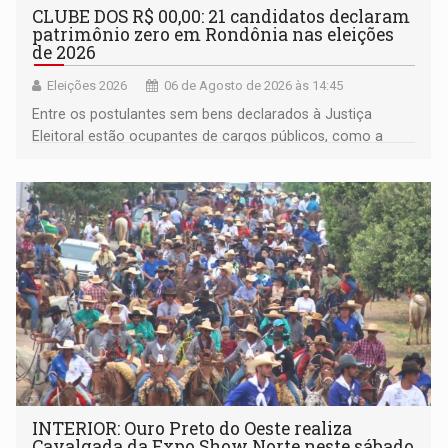
CLUBE DOS R$ 00,00: 21 candidatos declaram
patrimônio zero em Rondônia nas eleições
de 2026
Eleições 2026
06 de Agosto de 2026 às 14:45
Entre os postulantes sem bens declarados à Justiça
Eleitoral estão ocupantes de cargos públicos, como a
deputada federal Cristiane Lopes (PODE), o vereador
Pedro Geovar (PP) e a vice-prefeita Magna dos Anjos
(NOVO)
INTERIOR: Ouro Preto do Oeste realiza
Cavalgada da Expo Show Norte neste sábado