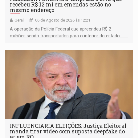
recebeu R$ 12 mi em emendas estão no
mesmo endereço
Geral
06 de Agosto de 2026 às 12:21
A operação da Polícia Federal que apreendeu R$ 2
milhões sendo transportados para o interior do estado
movimentou o meio político pela clara e inequívoca
ligação do suspeito com um deputado federal do União
Brasil por Rondônia
INFLUENCIARIA ELEIÇÕES: Justiça Eleitoral
manda tirar vídeo com suposta deepfake do
ar em RO