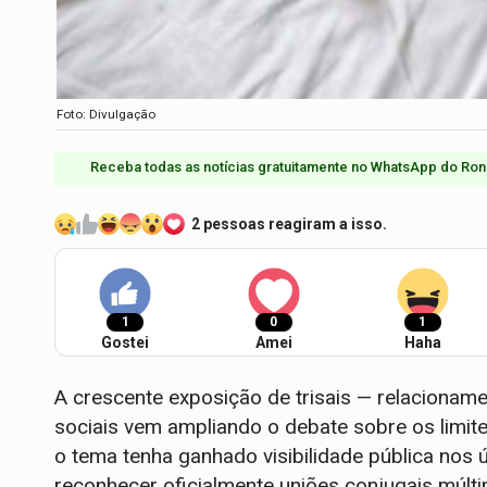
Foto: Divulgação
Receba todas as notícias gratuitamente no WhatsApp do Ron
2 pessoas reagiram a isso.
1
0
1
Gostei
Amei
Haha
A crescente exposição de trisais — relaciona
sociais vem ampliando o debate sobre os limite
o tema tenha ganhado visibilidade pública nos ú
reconhecer oficialmente uniões conjugais múlt