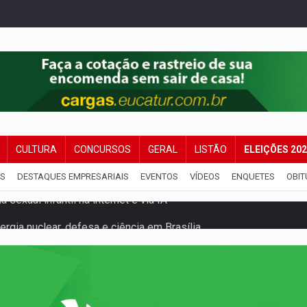
CULTURA
CONCURSOS
GERAL
LISTÃO
ELEIÇÕES 20
IS
DESTAQUES EMPRESARIAIS
EVENTOS
VÍDEOS
ENQUETES
OBIT
rgia nuclear, defesa e ciência em Brasília
o deixa quatro mortos e um em estado grave na BR
ão nacional com participação de Marcela Bonfim
huvas isoladas nesta sexta-feira (7)