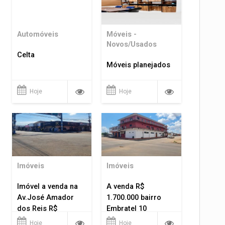
Automóveis
Móveis -
Novos/Usados
Celta
Móveis planejados
Hoje
Hoje
Imóveis
Imóveis
Imóvel a venda na
A venda R$
Av.José Amador
1.700.000 bairro
dos Reis R$
Embratel 10
1.400.000
apartamentos!
Hoje
Hoje