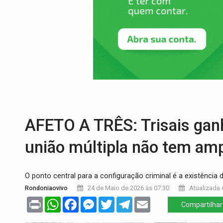
SINDICATOS UNIDOS:
Assembleia Geral 
PROCESSO SELETIVO:
Rondoniaovivo abr
AGOSTO LILÁS:
MPRO lança de portal e p
REGULARIZAÇÃO:
Refis 2026 segue até o
TRANSPORTE DE ARROZ:
MPF assegura c
DEEPFAKE:
Sancionada lei contra violência
AFETO A TRÊS: Trisais gan
união múltipla não tem amp
O ponto central para a configuração criminal é a existência 
Rondoniaovivo
24 de Maio de 2026 às 07:30
Atualizada 
Print
WhatsApp
Facebook
Messenger
Twitter
Telegram
Email
Compartilhar