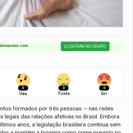
doniaovivo.com.​
ENTRAR NO GRUPO
0
0
0
Uau
Triste
Grr
mentos formados por três pessoas — nas redes
s legais das relações afetivas no Brasil. Embora
ltimos anos, a legislação brasileira continua sem
iplas e mantém a bigamia como crime previsto no