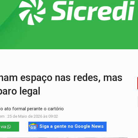
delibera greve da educação municipal em Porto Velho
e oficina de Comunicação com oportunidade de integrar equipe
romove reflexão sobre trajetória da Lei Maria da Penha
 fim do ano para regularização de débitos
umprimento da legislação sobre transporte de cargas por em
 sexual infantil na internet e via IA
ham espaço nas redes, mas
aro legal
do ato formal perante o cartório
em : 25 de Maio de 2026 às 09:02
Siga a gente no Google News
 via