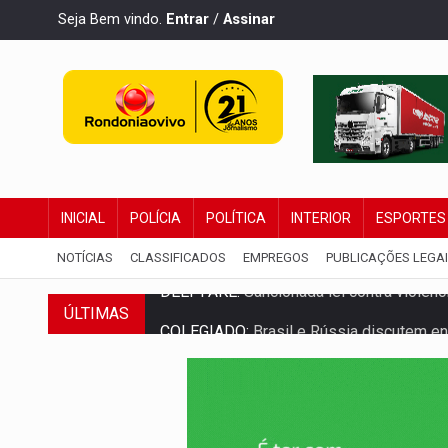
Seja Bem vindo.
Entrar
/
Assinar
INICIAL
POLÍCIA
POLÍTICA
INTERIOR
ESPORTES
NOTÍCIAS
CLASSIFICADOS
EMPREGOS
PUBLICAÇÕES LEGA
ÚLTIMAS
COLEGIADO:
Brasil e Rússia discutem ene
URGENTE:
Colisão entre caminhão e carr
ENCONTRO:
Amazônia Negra ganha projeç
PREVISÃO:
Porto Velho tem chances de c