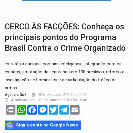
GRAVE:
Homem é esfaqueado no peito durante briga ent
VÍDEO:
Denarc e Receita Federal apreendem 12 kg de skunk e arma que iam
CERCO ÀS FACÇÕES: Conheça os
principais pontos do Programa
Brasil Contra o Crime Organizado
Estratégia nacional combina inteligência, integração com os
estados, ampliação da segurança em 138 presídios, reforço a
investigação de homicídios e desarticulação do tráfico de
armas
12 de Maio de 2026 às 11:23
Agência Gov
Atualizada em : 12 de Maio de 2026 às 15:46
Print
WhatsApp
Facebook
Messenger
Twitter
Telegram
Email
Siga a gente no Google News