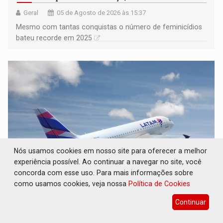
Geral
05 de Agosto de 2026 às 15:37
Mesmo com tantas conquistas o número de feminicídios
bateu recorde em 2025
Nós usamos cookies em nosso site para oferecer a melhor
experiência possível. Ao continuar a navegar no site, você
concorda com esse uso. Para mais informações sobre
NOVAS ROTAS: ABAV anuncia novos voos da
como usamos cookies, veja nossa
Política de Cookies
LATAM partindo de Ji-Paraná a partir de
dezembro
Continuar
Interior
05 de Agosto de 2026 às 15:00