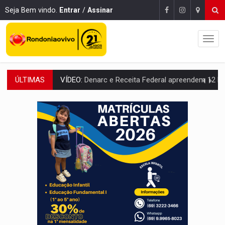
Seja Bem vindo.
Entrar
/
Assinar
ÚLTIMAS
OPERAÇÃO DA PC:
Membros do CV são presos com armas e drogas após c
ENTRADA GRATUITA:
Espetáculo As Marias Somos Nós será apresen
VÍDEO:
Três são presos após furto de motocicleta em frente
CELEBRAÇÃO:
Cerejeiras completa 43 anos de emancipação com progra
SAÚDE:
Anvisa desmente boato sobre presença de plástico ou petr
VÍDEO:
Pitbulls fogem de residência e atacam casal de idosos 
AÇÃO CONJUNTA:
Forças policiais apreendem cerca de 1kg de our
PF ESTÁ APURANDO:
Flávio Bolsonaro escolhe Alfredo Gaspar como vice, alvo de d