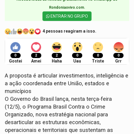
Rondoniaovivo.com.​
ENTRAR NO GRUPO
4 pessoas reagiram a isso.
0
2
2
0
0
0
Gostei
Amei
Haha
Uau
Triste
Grr
A proposta é articular investimentos, inteligência e
a ação coordenada entre União, estados e
municípios
O Governo do Brasil lança, nesta terça-feira
(12/5), o Programa Brasil Contra o Crime
Organizado, nova estratégia nacional para
desarticular as estruturas econômicas,
operacionais e territoriais que sustentam as